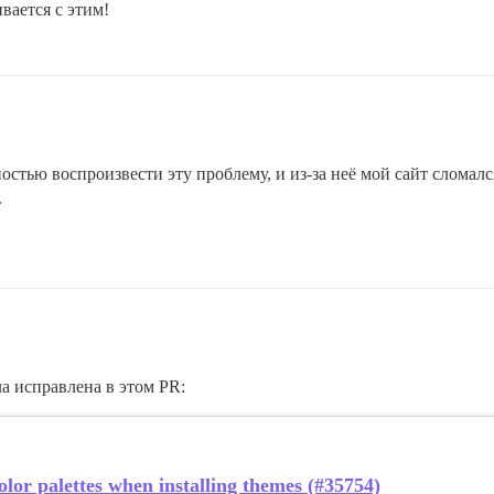
вается с этим!
ностью воспроизвести эту проблему, и из-за неё мой сайт сломалс
.
а исправлена в этом PR:
olor palettes when installing themes (#35754)