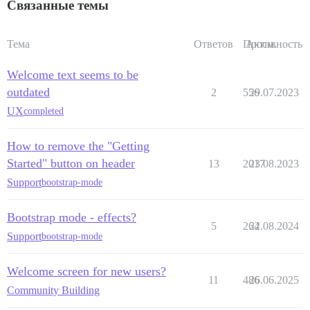
Связанные темы
Тема
Ответов
Просм.
Активность
Welcome text seems to be
outdated
2
556
29.07.2023
UX
completed
How to remove the "Getting
Started" button on header
13
2017
23.08.2023
Support
bootstrap-mode
Bootstrap mode - effects?
5
264
22.08.2024
Support
bootstrap-mode
Welcome screen for new users?
11
486
26.06.2025
Community Building