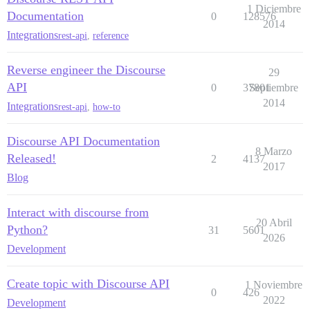
1 Diciembre
Documentation
0
128576
2014
Integrations
rest-api
,
reference
Reverse engineer the Discourse
29
API
0
37801
Septiembre
2014
Integrations
rest-api
,
how-to
Discourse API Documentation
8 Marzo
Released!
2
4137
2017
Blog
Interact with discourse from
20 Abril
Python?
31
5601
2026
Development
Create topic with Discourse API
1 Noviembre
0
426
2022
Development