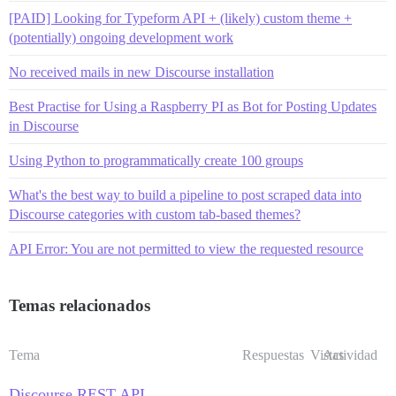
[PAID] Looking for Typeform API + (likely) custom theme +
(potentially) ongoing development work
No received mails in new Discourse installation
Best Practise for Using a Raspberry PI as Bot for Posting Updates
in Discourse
Using Python to programmatically create 100 groups
What's the best way to build a pipeline to post scraped data into
Discourse categories with custom tab-based themes?
API Error: You are not permitted to view the requested resource
Temas relacionados
Tema
Respuestas
Vistas
Actividad
Discourse REST API