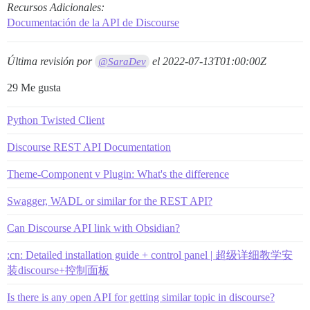
Recursos Adicionales:
Documentación de la API de Discourse
Última revisión por
el
2022-07-13T01:00:00Z
@SaraDev
29 Me gusta
Python Twisted Client
Discourse REST API Documentation
Theme-Component v Plugin: What's the difference
Swagger, WADL or similar for the REST API?
Can Discourse API link with Obsidian?
:cn: Detailed installation guide + control panel | 超级详细教学安
装discourse+控制面板
Is there is any open API for getting similar topic in discourse?