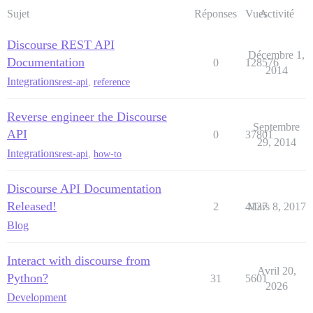
Sujet
Réponses
Vues
Activité
Discourse REST API
Décembre 1,
Documentation
0
128576
2014
Integrations
rest-api
,
reference
Reverse engineer the Discourse
Septembre
API
0
37801
29, 2014
Integrations
rest-api
,
how-to
Discourse API Documentation
Released!
2
4137
Mars 8, 2017
Blog
Interact with discourse from
Avril 20,
Python?
31
5601
2026
Development