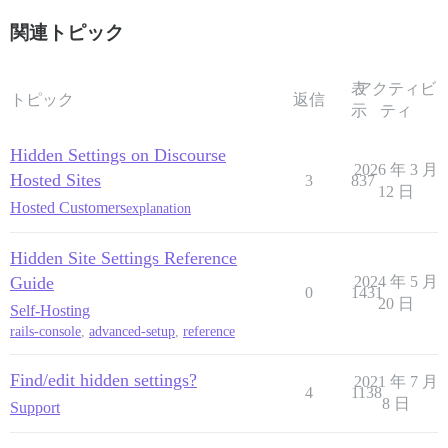
関連トピック
表
アクティビ
トピック
返信
示
ティ
Hidden Settings on Discourse
2026 年 3 月
Hosted Sites
3
837
12 日
Hosted Customers
explanation
Hidden Site Settings Reference
Guide
2024 年 5 月
0
1431
20 日
Self-Hosting
rails-console
,
advanced-setup
,
reference
Find/edit hidden settings?
2021 年 7 月
4
1138
8 日
Support