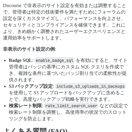
Discourse で非表示のサイト設定を有効または調整すること
で、管理者は特定の技術要件を満たすためにフォーラムの
設定を深くカスタマイズし、パフォーマンスを向上させ、
セキュリティとコンプライアンスを確保できます。これに
より、きめ細かく調整されたユーザーエクスペリエンスと
運用効率をサポートします。
非表示のサイト設定の例
:
Badge SQL
:
enable_badge_sql
を有効にすると、サイト
管理者はバッジの基準にカスタム SQL クエリを作成で
き、複雑な条件に基づいたバッジ割り当ての柔軟性が提
供されます。
S3 バックアップ設定
:
include_s3_uploads_in_backups
を使用して S3 アップロードをバックアップに含めるこ
とで、高度なバックアップ戦略を実行できます。
検索レート制限
:
rate_limit_search_user
などの設定で
検索レート制限を調整し、高使用率の状況でのスロット
リングを防止します。
よくある質問 (FAQ)