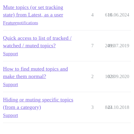
Mute topics (or set tracking
state) from Latest, as a user
4
610
16.06.2024
Feature
notifications
Quick access to list of tracked /
watched / muted topics?
7
2499
01.07.2019
Support
How to find muted topics and
make them normal?
2
1028
02.09.2020
Support
Hiding or muting specific topics
(from a category)
3
843
24.10.2018
Support