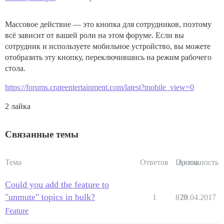
Массовое действие — это кнопка для сотрудников, поэтому
всё зависит от вашей роли на этом форуме. Если вы
сотрудник и используете мобильное устройство, вы можете
отобразить эту кнопку, переключившись на режим рабочего
стола.
https://forums.crateentertainment.com/latest?mobile_view=0
2 лайка
Связанные темы
Тема
Ответов
Просм.
Активность
Could you add the feature to
"unmute" topics in bulk?
1
878
29.04.2017
Feature