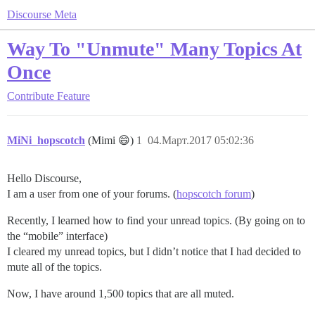
Discourse Meta
Way To "Unmute" Many Topics At
Once
Contribute
Feature
MiNi_hopscotch
(Mimi 😄)
1
04.Март.2017 05:02:36
Hello Discourse,
I am a user from one of your forums. (
hopscotch forum
)
Recently, I learned how to find your unread topics. (By going on to
the “mobile” interface)
I cleared my unread topics, but I didn’t notice that I had decided to
mute all of the topics.
Now, I have around 1,500 topics that are all muted.