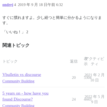
ondrej
4
2019 年 9 月 18 日午前 6:32
すぐに慣れますよ。少し経つと簡単に分かるようになりま
す。
「いいね！」 2
関連トピック
表
アクティビ
トピック
返信
示
ティ
Vbulletin vs discourse
2021 年 2 月
20
5304
10 日
Community Building
5 years on - how have you
2022 年 5 月
found Discourse?
24
4443
9 日
Community Building