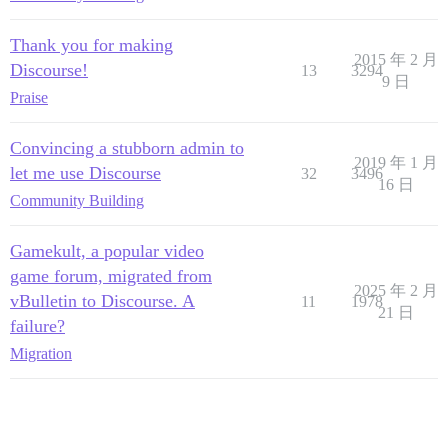
Thank you for making
2015 年 2 月
Discourse!
13
3294
9 日
Praise
Convincing a stubborn admin to
2019 年 1 月
let me use Discourse
32
3496
16 日
Community Building
Gamekult, a popular video
game forum, migrated from
2025 年 2 月
vBulletin to Discourse. A
11
1978
21 日
failure?
Migration