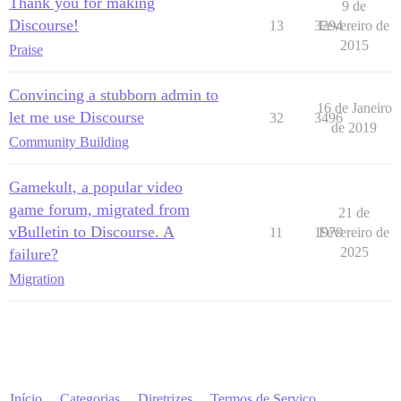
Thank you for making
9 de
Discourse!
13
3294
Fevereiro de
2015
Praise
Convincing a stubborn admin to
16 de Janeiro
let me use Discourse
32
3496
de 2019
Community Building
Gamekult, a popular video
game forum, migrated from
21 de
vBulletin to Discourse. A
11
1979
Fevereiro de
2025
failure?
Migration
Início
Categorias
Diretrizes
Termos de Serviço