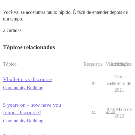
Você vai se acostumar muito rápido. É fácil de entender depois de
um tempo.
2 curtidas
Tópicos relacionados
Tópico
Respostas
Visualizações
Atividade
10 de
Vbulletin vs discourse
20
5304
Fevereiro de
Community Building
2021
5 years on - how have you
9 de Maio de
found Discourse?
24
4444
2022
Community Building