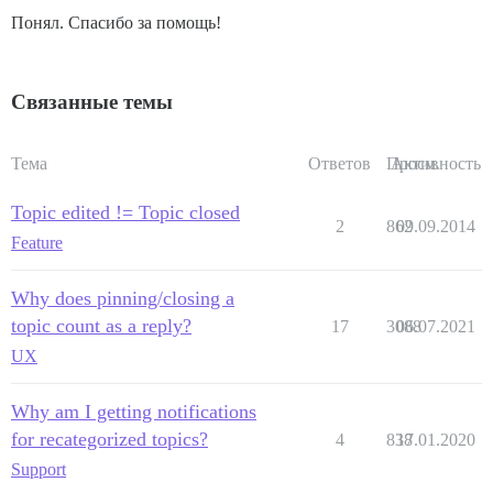
Понял. Спасибо за помощь!
Связанные темы
Тема
Ответов
Просм.
Активность
Topic edited != Topic closed
2
862
09.09.2014
Feature
Why does pinning/closing a
topic count as a reply?
17
3088
06.07.2021
UX
Why am I getting notifications
for recategorized topics?
4
838
17.01.2020
Support