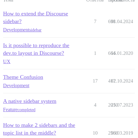
How to extend the Discourse
sidebar?
7
698
01.04.2024
Development
sidebar
Is it possible to reproduce the
dev.to layout in Discourse?
1
664
16.01.2020
UX
Theme Confusion
17
417
02.10.2024
Development
A native sidebar system
4
2010
25.07.2023
Feature
completed
How to make 2 sidebars and the
topic list in the middle?
10
2568
03.03.2019