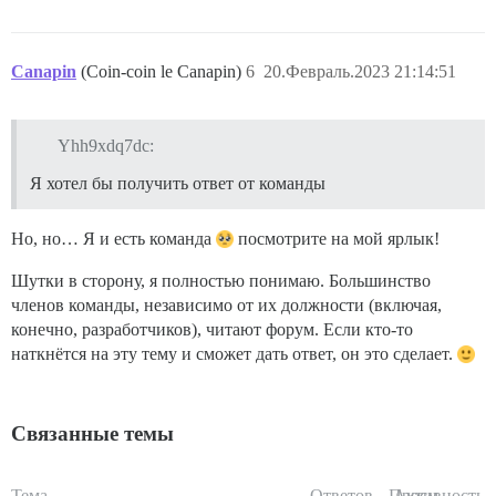
Canapin
(Coin-coin le Canapin)
6
20.Февраль.2023 21:14:51
Yhh9xdq7dc:
Я хотел бы получить ответ от команды
Но, но… Я и есть команда
посмотрите на мой ярлык!
Шутки в сторону, я полностью понимаю. Большинство
членов команды, независимо от их должности (включая,
конечно, разработчиков), читают форум. Если кто-то
наткнётся на эту тему и сможет дать ответ, он это сделает.
Связанные темы
Тема
Ответов
Просм.
Активность