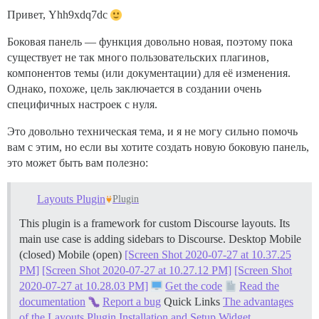
Привет, Yhh9xdq7dc
Боковая панель — функция довольно новая, поэтому пока
существует не так много пользовательских плагинов,
компонентов темы (или документации) для её изменения.
Однако, похоже, цель заключается в создании очень
специфичных настроек с нуля.
Это довольно техническая тема, и я не могу сильно помочь
вам с этим, но если вы хотите создать новую боковую панель,
это может быть вам полезно:
Layouts Plugin
Plugin
This plugin is a framework for custom Discourse layouts. Its
main use case is adding sidebars to Discourse. Desktop Mobile
(closed) Mobile (open)
[Screen Shot 2020-07-27 at 10.37.25
PM]
[Screen Shot 2020-07-27 at 10.27.12 PM]
[Screen Shot
2020-07-27 at 10.28.03 PM]
Get the code
Read the
documentation
Report a bug
Quick Links
The advantages
of the Layouts Plugin
Installation and Setup
Widget