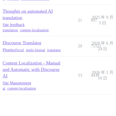
Thoughts on automated AI
translation
2025 年 9 月
21
697
5 日
Site feedback
translation
,
content-localization
Discourse Translator
2026 年 6 月
29
71521
24 日
Plugin
official
,
multi-lingual
,
translator
Content Localization - Manual
and Automatic with Discourse
2026 年 2 月
53
4438
AI
10 日
Site Management
ai
,
content-localization