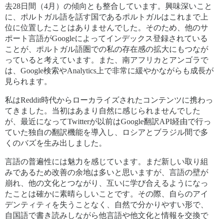
去28日間（4月）の傾向とも整合しています。興味深いこと
に、ポルトガル語を話す国であるポルトガルはこれまで上
位に位置したことはありませんでした。そのため、他のサ
ポート言語がGoogleによってインデックス登録されている
ことが、ポルトガル語圏での私の存在感の拡大にもつなが
っていると考えています。また、南アフリカとアンゴラで
は、Google検索やAnalytics上で非常に緩やかながらも成長が
見られます。
私はReddit時代からローカライズされたコンテンツに携わっ
てきました。当初はあまり自然に感じられませんでした
が、最近になってTwitterが以前はGoogle翻訳API経由で行っ
ていた独自の翻訳機能を導入し、ロシアとブラジル間で多
くのバズを生み出しました。
言語の普遍性には魅力を感じています。まだ新しい取り組
みであるため改善の余地は多いと思いますが、言語の壁が
崩れ、他の文化とつながり、互いに学び合えるようになっ
たことは確かに素晴らしいことです。その際、自らのアイ
デンティティを失うことなく、自然で分かりやすい形で、
自国語で書き読みしながら他言語や他文化と情報を交換で