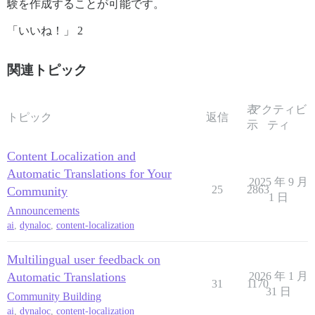
験を作成することが可能です。
「いいね！」 2
関連トピック
表
アクティビ
トピック
返信
示
ティ
Content Localization and
Automatic Translations for Your
2025 年 9 月
25
2863
Community
1 日
Announcements
ai
,
dynaloc
,
content-localization
Multilingual user feedback on
Automatic Translations
2026 年 1 月
31
1170
31 日
Community Building
ai
,
dynaloc
,
content-localization