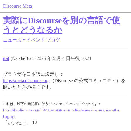
Discourse Meta
実際にDiscourseを別の言語で使
うとどうなるか
ニュースとイベント
ブログ
nat
(Natalie T)
1
2026 年 5 月 4 日午後 10:21
ブラウザを日本語に設定して
https://meta.discourse.org
（Discourse の公式コミュニティ）を
開いたときの様子です。
これは、以下の元記事に伴うディスカッショントピックです：
https://blog.discourse.org/2026/05/what-its-actually-like-to-use-discourse-in-another-
language
「いいね！」 12