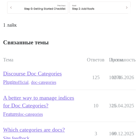
1 лайк
Связанные темы
Тема
Ответов
Просм.
Активность
Discourse Doc Categories
125
10270
10.06.2026
Plugin
official
,
doc-categories
A better way to manage indices
for Doc Categories?
10
325
16.04.2025
Feature
doc-categories
Which categories are docs?
3
160
09.12.2025
Site feedback