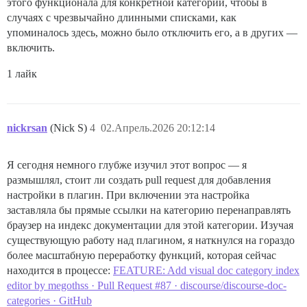
этого функционала для конкретной категории, чтобы в
случаях с чрезвычайно длинными списками, как
упоминалось здесь, можно было отключить его, а в других —
включить.
1 лайк
nickrsan
(Nick S)
4
02.Апрель.2026 20:12:14
Я сегодня немного глубже изучил этот вопрос — я
размышлял, стоит ли создать pull request для добавления
настройки в плагин. При включении эта настройка
заставляла бы прямые ссылки на категорию перенаправлять
браузер на индекс документации для этой категории. Изучая
существующую работу над плагином, я наткнулся на гораздо
более масштабную переработку функций, которая сейчас
находится в процессе:
FEATURE: Add visual doc category index
editor by megothss · Pull Request #87 · discourse/discourse-doc-
categories · GitHub