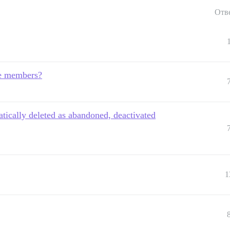
Отв
ve members?
matically deleted as abandoned, deactivated
1