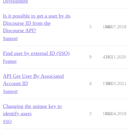
Development
Is it possible to get a user by its
Discourse ID from the
5
1848
06.07.2018
Discourse API?
Support
Find user by external ID (SSO)
9
4215
10.11.2020
Feature
API Get User By Associated
Account ID
4
1598
30.03.2021
Support
Changing the unique key to
identify users
3
1841
03.04.2018
SSO