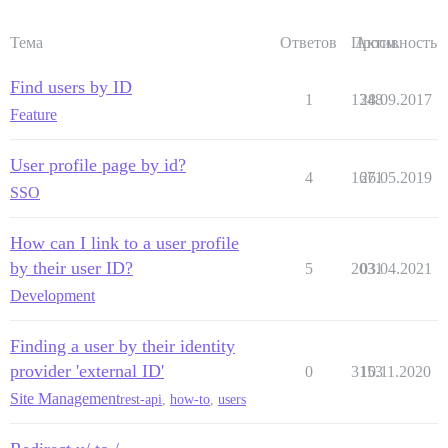
Тема
Ответов
Просм.
Активность
Find users by ID
1
1348
28.09.2017
Feature
User profile page by id?
4
1671
26.05.2019
SSO
How can I link to a user profile
by their user ID?
5
2031
03.04.2021
Development
Finding a user by their identity
provider 'external ID'
0
3153
10.11.2020
Site Management
rest-api
,
how-to
,
users