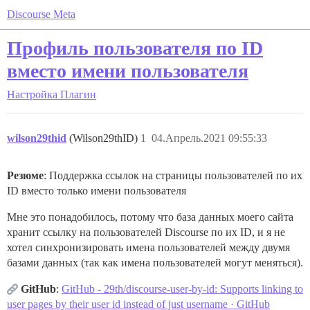
Discourse Meta
Профиль пользователя по ID
вместо имени пользователя
Настройка
Плагин
wilson29thid
(Wilson29thID)
1
04.Апрель.2021 09:55:33
Резюме
: Поддержка ссылок на страницы пользователей по их
ID вместо только имени пользователя
Мне это понадобилось, потому что база данных моего сайта
хранит ссылку на пользователей Discourse по их ID, и я не
хотел синхронизировать имена пользователей между двумя
базами данных (так как имена пользователей могут меняться).
GitHub
:
GitHub - 29th/discourse-user-by-id: Supports linking to
user pages by their user id instead of just username · GitHub