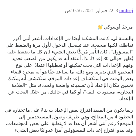
ondrej
3
22 فبراير 2021، 10:56ص
مرحبًا أوسوكي
بالنسبة لي، كانت المشكلة أيضًا في الإعدادات. أشعر أنني أكرر
نقاطك، لكنها صحيحة. عند تسجيل الدخول لأول مرة والضغط على
“المسؤول”، كان الأمر مُربكًا بعض الشيء لأن كل ما تضغط عليه
يُظهر حوالي 30 إعدادًا. لذا، أعتقد أنه قد يكون من الصعب تحديد
وفهم الإعدادات التي يجب تمكينها أو تعطيلها اعتمادًا على نوع
المجتمع الذي تديره. ومع ذلك، ما يساعد حقًا هو أنه بمجرد قضاء
بعض الوقت في استكشاف إعدادات الموقع، ستكتشف أنه يمكنك
تخمين مكان الإعداد لأن تسمياته واضحة ومُحددة، مثل “العلامة
التجارية، مستويات الثقة”، أو كما في حالتك، من خلال البحث عن
الإعداد.
ربما يكون من المفيد اقتراح بعض الإعدادات بناءً على ما تختاره في
الخطوة 4 من المعالج، وهي طريقة وصول المستخدمين إلى
الموقع؟ رغم أنني أشعر أن هذا قد لا ينطبق على بعض المجتمعات،
وقد يبدو اقتراح إعدادات للمسؤولين أمرًا عدوانيًا بعض الشيء.