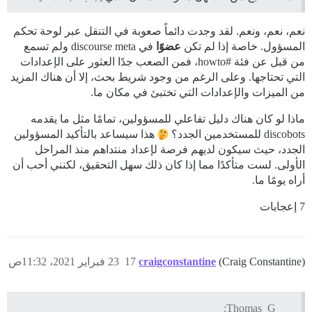
نعم، نعم، ونعم. لقد وجدت دائماً صعوبة في التنقل عبر لوحة تحكم
المسؤول. خاصة إذا لم تكن
عضوًا
في discourse meta ولم تسمع
من قبل عن فئة
#howto،
فمن الصعب جدًا العثور على الإعدادات
التي تحتاجها. وعلى الرغم من وجود شريط بحث، إلا أن هناك المزيد
من الميزات والإعدادات التي تختبئ في مكان ما.
ماذا لو كان هناك دليل تفاعلي للمسؤولين، تمامًا مثل ما يقدمه
discobots للمستخدمين الجدد؟
هذا سيساعد بالتأكيد المسؤولين
الجدد، حيث سيكون لديهم فرصة لإعداد منتداهم منذ المراحل
الأولى. لست متأكدًا مما إذا كان ذلك سهل التحقيق، لكنني أحب أن
أراه يومًا ما.
7 إعجابات
(Craig Constantine)
craigconstantine
17
23 فبراير 2021، 11:32ص
Thomas_G: