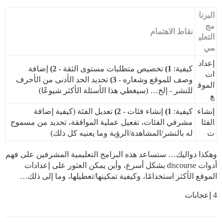
البرنا
مج
نقاط الاهتمام
التعلي
مي
إعداد
كيفية:
1)
تخصيص متطلبات مستوى الثقة -
2)
إضافة
ات
وصف للموقع وشعاره -
3)
تحديد الحد الأدنى من الأحرف
الموق
للنشر - إلخ… (سيغطي هذا الأسئلة الأكثر شيوعًا)
ع
إنشاء
كيفية:
1)
إنشاء فئات -
2)
تعديل الفئة (كيفية إضافة
الفئا
مشرفي الفئات، تفعيل عملية الموافقة، تحديد من مسموح
ت
له بالنشر/المشاهدة/الرؤية وما يعنيه كل ذلك)
وهكذا دواليك… ستساعد هذه البرامج التعليمية المشرفين على فهم
أدوات discourse بشكل أسرع، وأين يمكن العثور على إعدادات
الموقع الأكثر استخدامًا، وكيفية تمكينها/تعطيلها، وما إلى ذلك…
4 إعجابات