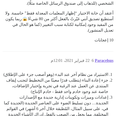
الشخصي (للذهاب إلى صندوق الرسائل الخاصة مثلًا).
أعتقد أن خانة الاختيار “إظهار المعلمات المعدلة فقط” حاسمة. ولا
أستطيع تصديق أنني غيّرتُ بالفعل أكثر من 80 شيءًا
ربما يكون
من المفيد وجود إمكانية لكتابة سبب التغيير (كما هو الحال في
تعديل المنشور).
10 إعجابات
Paracelsus
6
22 فبراير 2021، 12:01م
الاستيراد من نظام آخر عند البدء (وهو أصعب جزء على الإطلاق)
جزء إعادة البناء (يتطلب قدرًا معينًا من التخطيط لتجنب إيقاف
المنتدى عن العمل عند الرغبة في تجربة وإختبار الإضافات،
خاصة عند وجود خادم واحد فقط - خادم الإنتاج)
إعدادات وميزات وتكوينات إدارية جديدة مع الإصدارات
الجديدة… دون تسليط الضوء على العناصر الجديدة (الجديدة كما
في، على سبيل المثال، المُطبقة خلال آخر 6 أشهر) في القوائم
المختلفة. مما يجعل من الصعب بالفعل إدراك الأشياء الجديدة