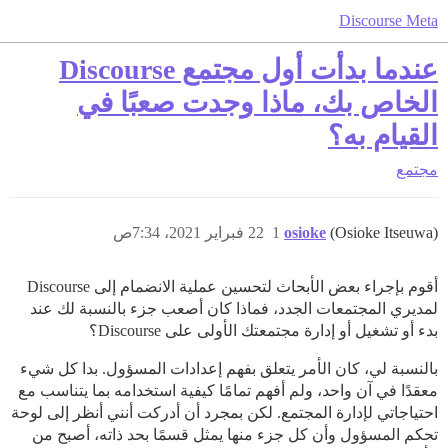
Discourse Meta
عندما بدأت أول مجتمع Discourse
الخاص بك، ماذا وجدت صعبًا في
القيام به؟
مجتمع
(Osioke Itseuwa)
osioke
1
22 فبراير 2021، 7:34ص
أقوم بإجراء بعض الأبحاث لتحسين عملية الانضمام إلى Discourse
لمديري المجتمعات الجدد، فماذا كان أصعب جزء بالنسبة لك عند
بدء أو تشغيل أو إدارة مجتمعتك الأولى على Discourse؟
بالنسبة لي، كان الأمر يتعلق بفهم إعدادات المسؤول. بدا كل شيء
معقدًا في آن واحد، ولم أفهم تمامًا كيفية استخدامه بما يتناسب مع
احتياجاتي لإدارة المجتمع. لكن بمجرد أن أدركت أنني أنظر إلى لوحة
تحكم المسؤول وأن كل جزء منها يمثل قسمًا بحد ذاته، أصبح من