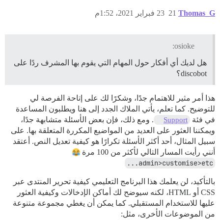
Thomas_G
21
23 فبراير 2021، 1:52م
osioke:
هل لديك أي أفكار حول المهام التي يقوم بها المشرف ردًا على
discobot؟
هذا أمر مثير للاهتمام جدًا، وشكرًا لك على إتاحة الفرصة لي
للتوضيح. كما تعلم، يأتي الملاك الجدد إلى هنا ويطلبون المساعدة
في فئة
. ومع ذلك، فإن بعض الأسئلة متشابهة جدًا،
Support
ويمكننا العثور على العديد من المواضيع المكررة المتعلقة بها. على
سبيل المثال، أحد أكثر الأسئلة تكرارًا هو كيفية تعديل النص. أعتقد
أنني رأيت المسار التالي لأكثر من 100 مرة
admin>customise>etc...
بالتأكيد، لن يعلمك هذا البرنامج التعليمي كيفية تحرير المنتدى عبر
CSS أو HTML، لكنه سيوضح لك أماكن الإدخالات وكيفية العثور
عليها للاستخدام المستقبلي. كما يمكن أن يغطي مجموعة متنوعة
من الموضوعات الأخرى، مثل: