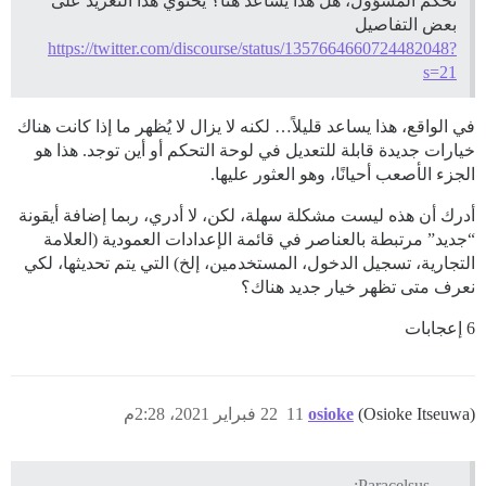
تحكم المسؤول، هل هذا يساعد هنا؟ يحتوي هذا التغريد على
بعض التفاصيل
https://twitter.com/discourse/status/1357664660724482048?
s=21
في الواقع، هذا يساعد قليلاً… لكنه لا يزال لا يُظهر ما إذا كانت هناك
خيارات جديدة قابلة للتعديل في لوحة التحكم أو أين توجد. هذا هو
الجزء الأصعب أحيانًا، وهو العثور عليها.
أدرك أن هذه ليست مشكلة سهلة، لكن، لا أدري، ربما إضافة أيقونة
“جديد” مرتبطة بالعناصر في قائمة الإعدادات العمودية (العلامة
التجارية، تسجيل الدخول، المستخدمين، إلخ) التي يتم تحديثها، لكي
نعرف متى تظهر خيار جديد هناك؟
6 إعجابات
(Osioke Itseuwa)
osioke
11
22 فبراير 2021، 2:28م
Paracelsus: