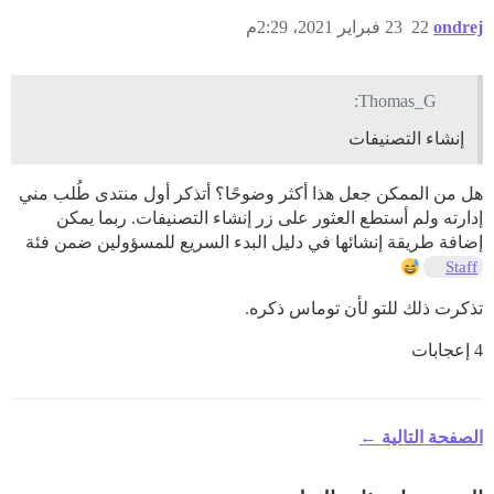
ondrej
22
23 فبراير 2021، 2:29م
Thomas_G:
إنشاء التصنيفات
هل من الممكن جعل هذا أكثر وضوحًا؟ أتذكر أول منتدى طُلب مني
إدارته ولم أستطع العثور على زر إنشاء التصنيفات. ربما يمكن
إضافة طريقة إنشائها في دليل البدء السريع للمسؤولين ضمن فئة
Staff
تذكرت ذلك للتو لأن توماس ذكره.
4 إعجابات
الصفحة التالية ←