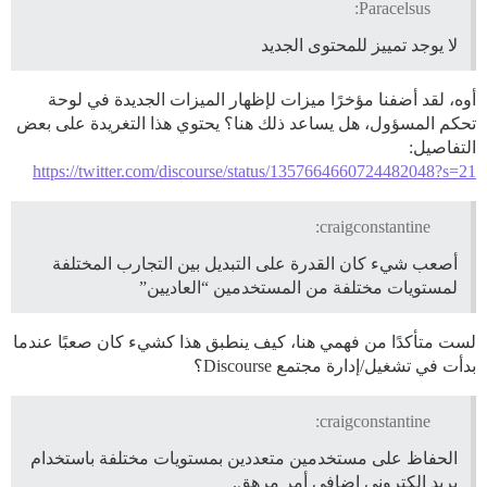
Paracelsus:
لا يوجد تمييز للمحتوى الجديد
أوه، لقد أضفنا مؤخرًا ميزات لإظهار الميزات الجديدة في لوحة
تحكم المسؤول، هل يساعد ذلك هنا؟ يحتوي هذا التغريدة على بعض
التفاصيل:
https://twitter.com/discourse/status/1357664660724482048?s=21
craigconstantine:
أصعب شيء كان القدرة على التبديل بين التجارب المختلفة
لمستويات مختلفة من المستخدمين “العاديين”
لست متأكدًا من فهمي هنا، كيف ينطبق هذا كشيء كان صعبًا عندما
بدأت في تشغيل/إدارة مجتمع Discourse؟
craigconstantine:
الحفاظ على مستخدمين متعددين بمستويات مختلفة باستخدام
بريد إلكتروني إضافي أمر مرهق.