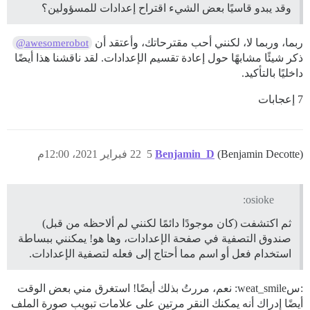
وقد يبدو قاسيًا بعض الشيء اقتراح إعدادات للمسؤولين؟
ربما، وربما لا، لكنني أحب مقترحاتك، وأعتقد أن
@awesomerobot
ذكر شيئًا مشابهًا حول إعادة تقسيم الإعدادات. لقد ناقشنا هذا أيضًا
داخليًا بالتأكيد.
7 إعجابات
(Benjamin Decotte)
Benjamin_D
5
22 فبراير 2021، 12:00م
osioke:
ثم اكتشفت (كان موجودًا دائمًا لكنني لم ألاحظه من قبل)
صندوق التصفية في صفحة الإعدادات، وها هو! يمكنني ببساطة
استخدام فعل أو اسم مما أحتاج إلى فعله لتصفية الإعدادات.
:سweat_smile: نعم، مررتُ بذلك أيضًا! استغرق مني بعض الوقت
أيضًا إدراك أنه يمكنك النقر مرتين على علامات تبويب صورة الملف