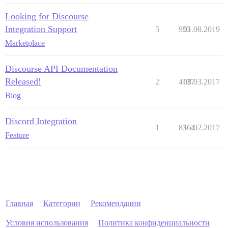
Looking for Discourse
Integration Support
5
953
01.08.2019
Marketplace
Discourse API Documentation
Released!
2
4137
08.03.2017
Blog
Discord Integration
1
8364
15.02.2017
Feature
Главная
Категории
Рекомендации
Условия использования
Политика конфиденциальности