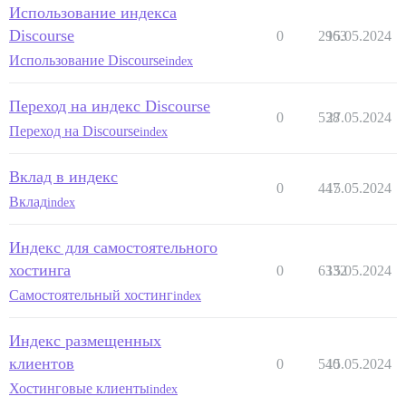
Использование индекса
Discourse
0
2963
15.05.2024
Использование Discourse
index
Переход на индекс Discourse
0
538
27.05.2024
Переход на Discourse
index
Вклад в индекс
0
447
15.05.2024
Вклад
index
Индекс для самостоятельного
хостинга
0
6332
15.05.2024
Самостоятельный хостинг
index
Индекс размещенных
клиентов
0
540
15.05.2024
Хостинговые клиенты
index