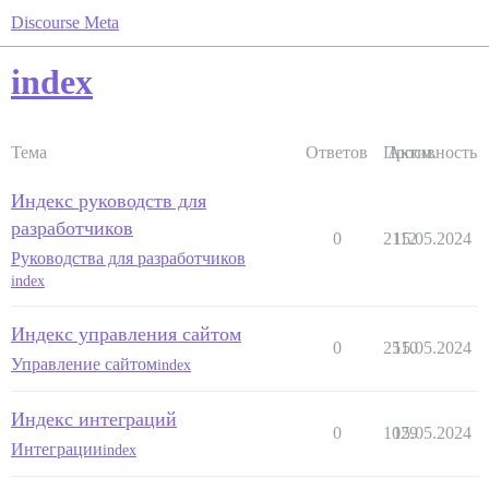
Discourse Meta
index
Тема
Ответов
Просм.
Активность
Индекс руководств для
разработчиков
0
2112
15.05.2024
Руководства для разработчиков
index
Индекс управления сайтом
0
2510
15.05.2024
Управление сайтом
index
Индекс интеграций
0
1029
15.05.2024
Интеграции
index