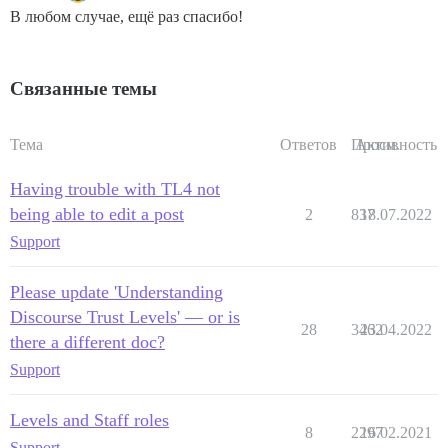
В любом случае, ещё раз спасибо!
Связанные темы
Тема
Ответов
Просм.
Активность
Having trouble with TL4 not
being able to edit a post
2
837
18.07.2022
Support
Please update 'Understanding
Discourse Trust Levels' — or is
28
3462
23.04.2022
there a different doc?
Support
Levels and Staff roles
8
2297
16.02.2021
Support