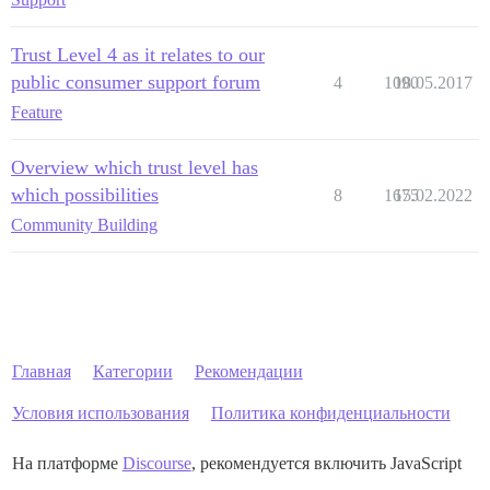
Trust Level 4 as it relates to our
public consumer support forum
4
1090
18.05.2017
Feature
Overview which trust level has
which possibilities
8
1675
15.02.2022
Community Building
Главная
Категории
Рекомендации
Условия использования
Политика конфиденциальности
На платформе
Discourse
, рекомендуется включить JavaScript