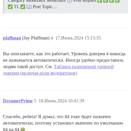
Category Moderator Moderator
[1]
Post Replies
TL
[2]
Post Topic…
pfaffman
(Jay Pfaffman)
4
17.Июнь.2024 15:15:35
Вы описываете, как это работает. Уровень доверия 4 никогда
не назначается автоматически. Иногда удобно предоставить
людям такой доступ. См.
Таблица разрешений уровней
доверия (включая роли модераторов)
DreamerPrime
5
18.Июнь.2024 10:41:39
Спасибо, ребята! Я думал, что tl4 тоже будет назначен
автоматически, поэтому установил значение по умолчанию
tl4 на tl4