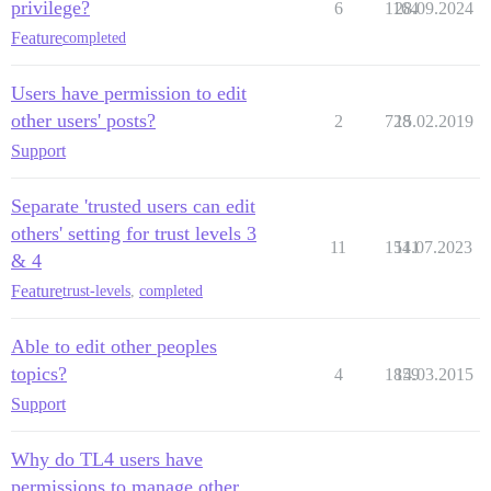
privilege?
6
1164
28.09.2024
Feature
completed
Users have permission to edit
other users' posts?
2
728
15.02.2019
Support
Separate 'trusted users can edit
others' setting for trust levels 3
11
1541
11.07.2023
& 4
Feature
trust-levels
,
completed
Able to edit other peoples
topics?
4
1859
14.03.2015
Support
Why do TL4 users have
permissions to manage other