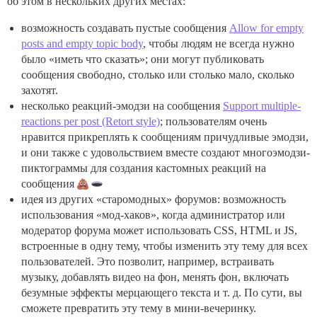
об этом в нескольких других местах:
возможность создавать пустые сообщения
Allow for empty
posts and empty topic body
, чтобы людям не всегда нужно
было «иметь что сказать»; они могут публиковать
сообщения свободно, столько или столько мало, сколько
захотят.
несколько реакций-эмодзи на сообщения
Support multiple-
reactions per post (Retort style)
; пользователям очень
нравится прикреплять к сообщениям причудливые эмодзи,
и они также с удовольствием вместе создают многоэмодзи-
пиктограммы для создания кастомных реакций на
сообщения
идея из других «старомодных» форумов: возможность
использования «мод-хаков», когда администратор или
модератор форума может использовать CSS, HTML и JS,
встроенные в одну тему, чтобы изменить эту тему для всех
пользователей. Это позволит, например, встраивать
музыку, добавлять видео на фон, менять фон, включать
безумные эффекты мерцающего текста и т. д. По сути, вы
сможете превратить эту тему в мини-вечеринку.