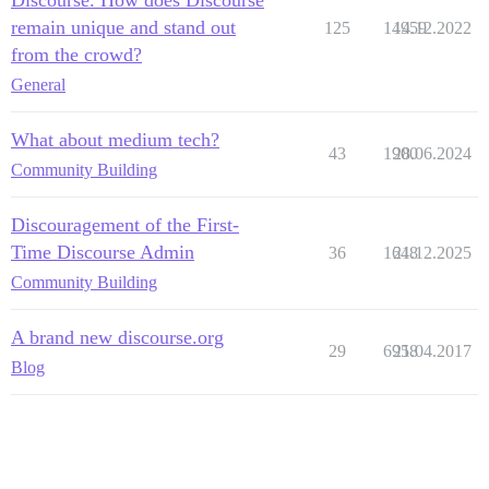
remain unique and stand out
125
14959
14.12.2022
from the crowd?
General
What about medium tech?
43
1900
28.06.2024
Community Building
Discouragement of the First-
Time Discourse Admin
36
1648
21.12.2025
Community Building
A brand new discourse.org
29
6958
21.04.2017
Blog