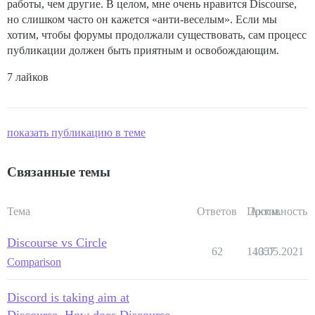
работы, чем другие. В целом, мне очень нравится Discourse,
но слишком часто он кажется «анти-веселым». Если мы
хотим, чтобы форумы продолжали существовать, сам процесс
публикации должен быть приятным и освобождающим.
7 лайков
показать публикацию в теме
Связанные темы
Тема
Ответов
Просм.
Активность
Discourse vs Circle
62
14057
13.05.2021
Comparison
Discord is taking aim at
Discourse. How does Discourse