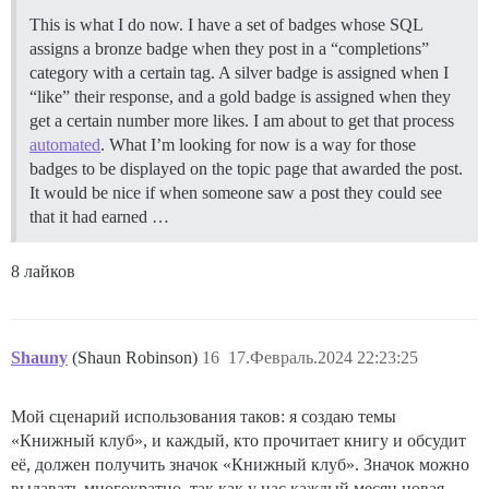
This is what I do now. I have a set of badges whose SQL
assigns a bronze badge when they post in a “completions”
category with a certain tag. A silver badge is assigned when I
“like” their response, and a gold badge is assigned when they
get a certain number more likes. I am about to get that process
automated
. What I’m looking for now is a way for those
badges to be displayed on the topic page that awarded the post.
It would be nice if when someone saw a post they could see
that it had earned …
8 лайков
Shauny
(Shaun Robinson)
16
17.Февраль.2024 22:23:25
Мой сценарий использования таков: я создаю темы
«Книжный клуб», и каждый, кто прочитает книгу и обсудит
её, должен получить значок «Книжный клуб». Значок можно
выдавать многократно, так как у нас каждый месяц новая