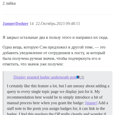
2 лайка
JammyDodger
14
22.Октябрь.2023 09:48:15
Я закрыл остальные два в пользу этого и направил их сюда.
Одна вещь, которую Сэм предложил в другой теме, — это
добавить уведомление от сотрудников к посту, за который
была получена ручная значок, чтобы подчеркнуть его и
отметить, что значок уже получен:
Display granted badge underneath post
UX
I certainly like this feature a lot, but I am uneasy about adding a
query to every single topic page we display just for it. My
recommendation here would be to simply introduce a bit of
manual process here when you grant the badge:
[image]
Add a
staff note to the posts you assign badges for, it can link to the
badge. I feel this resolves the OP really cleanly and wonder if