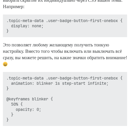
выбрать скрытие их индивидуально через CSS вашей темы.
Например:
.topic-meta-data .user-badge-button-first-onebox {

  display: none;

Это позволяет любому желающему получить тонкую
настройку. Вместо того чтобы включать или выключать всё
сразу, вы можете решить, на какие значки обратить внимание!
.topic-meta-data .user-badge-button-first-onebox {

  animation: blinker 1s step-start infinite;

}

@keyframes blinker {

  50% {

    opacity: 0;

  }
