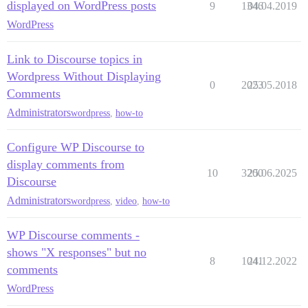
displayed on WordPress posts
9
1346
04.04.2019
WordPress
Link to Discourse topics in
Wordpress Without Displaying
0
2023
25.05.2018
Comments
Administrators
wordpress
,
how-to
Configure WP Discourse to
display comments from
10
3200
25.06.2025
Discourse
Administrators
wordpress
,
video
,
how-to
WP Discourse comments -
shows "X responses" but no
8
1041
24.12.2022
comments
WordPress