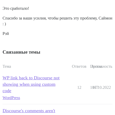
Это сработало!
Спасибо за ваши усилия, чтобы решить эту проблему, Саймон
: )
Рэй
Связанные темы
Тема
Ответов
Просм.
Активность
WP link back to Discourse not
showing when using custom
12
1067
17.10.2022
code
WordPress
Discourse's comments aren't