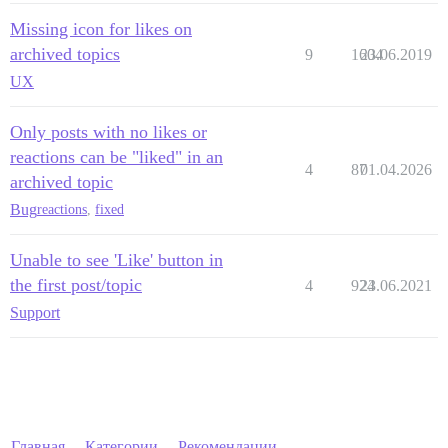
Missing icon for likes on
archived topics
9
1604
23.06.2019
UX
Only posts with no likes or
reactions can be "liked" in an
4
87
01.04.2026
archived topic
Bug
reactions
,
fixed
Unable to see 'Like' button in
the first post/topic
4
924
23.06.2021
Support
Главная
Категории
Рекомендации