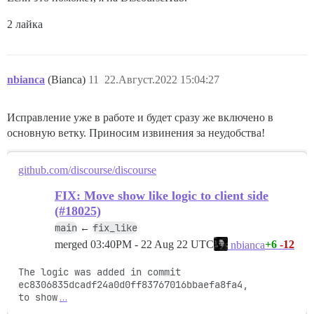
2 лайка
nbianca
(Bianca)
11
22.Август.2022 15:04:27
Исправление уже в работе и будет сразу же включено в
основную ветку. Приносим извинения за неудобства!
github.com/discourse/discourse
FIX: Move show like logic to client side
(#18025)
main
fix_like
←
merged
03:40PM - 22 Aug 22 UTC
+6
-12
nbianca
The logic was added in commit 
ec8306835dcadf24a0d0ff83767016bbaefa8fa4,

to show
…