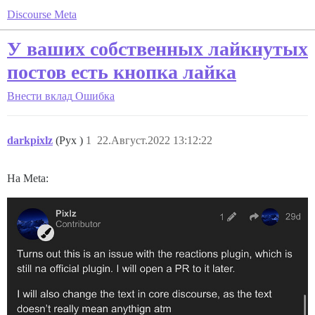
Discourse Meta
У ваших собственных лайкнутых
постов есть кнопка лайка
Внести вклад
Ошибка
darkpixlz
(Pyx )
1
22.Август.2022 13:12:22
На Meta: