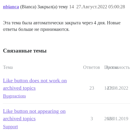
nbianca
(Bianca) Закрыл(а) тему
14
27.Август.2022 05:00:28
Эта тема была автоматически закрыта через 4 дня. Новые
ответы больше не принимаются.
Связанные темы
Тема
Ответов
Просм.
Активность
Like button does not work on
archived topics
23
1476
22.08.2022
Bug
reactions
Like button not appearing on
archived topics
3
2628
16.01.2019
Support