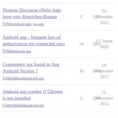
Neueste Discourse (Hub) App:
26.
leere rote Abzeichen-Rauten
8
1197
Dezember
2022
Fehler
android-app
,
ios-app
Android app - frequent loss of
15. Januar
authorization for connected sites
16
1865
2020
Fehler
android-app
Community not found in App
18.
Android Version 7
30
3878
September
2017
Unterstützung
android-app
Android app crashes if Chrome
11.
is not installed
11
2608
November
2016
Unterstützung
android-app