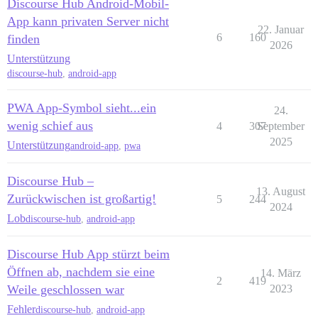
Discourse Hub Android-Mobil-
App kann privaten Server nicht
22. Januar
6
160
finden
2026
Unterstützung
discourse-hub
,
android-app
PWA App-Symbol sieht...ein
24.
wenig schief aus
4
307
September
2025
Unterstützung
android-app
,
pwa
Discourse Hub –
13. August
Zurückwischen ist großartig!
5
244
2024
Lob
discourse-hub
,
android-app
Discourse Hub App stürzt beim
Öffnen ab, nachdem sie eine
14. März
2
419
Weile geschlossen war
2023
Fehler
discourse-hub
,
android-app