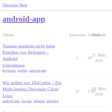
Discourse Meta
android-app
Thema
Antworten
Aufrufe
Aktivität
Tastatur erscheint nicht beim
Erstellen von Beiträgen –
27. März
1
45
Android
2026
Unterstützung
keyboard
,
mobile
,
android-app
Wir stellen vor: DisCorkie – Ein
Multi-Instanz Discourse Client
18. März
35
1787
2026
Extras
android-app
,
ios-app
,
desktop
,
interface