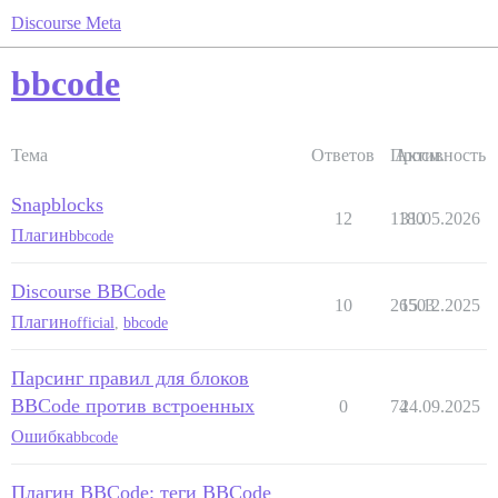
Discourse Meta
bbcode
Тема
Ответов
Просм.
Активность
Snapblocks
12
1180
31.05.2026
Плагин
bbcode
Discourse BBCode
10
26503
15.12.2025
Плагин
official
,
bbcode
Парсинг правил для блоков
BBCode против встроенных
0
74
24.09.2025
Ошибка
bbcode
Плагин BBCode: теги BBCode