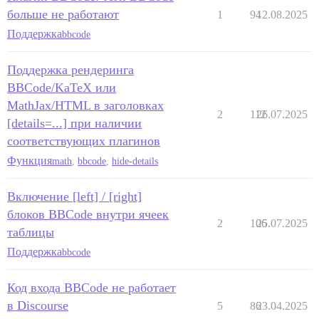
больше не работают
1
94
12.08.2025
Поддержка
bbcode
Поддержка рендеринга
BBCode/KaTeX или
MathJax/HTML в заголовках
2
112
26.07.2025
[details=...] при наличии
соответствующих плагинов
Функция
math
,
bbcode
,
hide-details
Включение [left] / [right]
блоков BBCode внутри ячеек
2
106
25.07.2025
таблицы
Поддержка
bbcode
Код входа BBCode не работает
в Discourse
5
86
23.04.2025