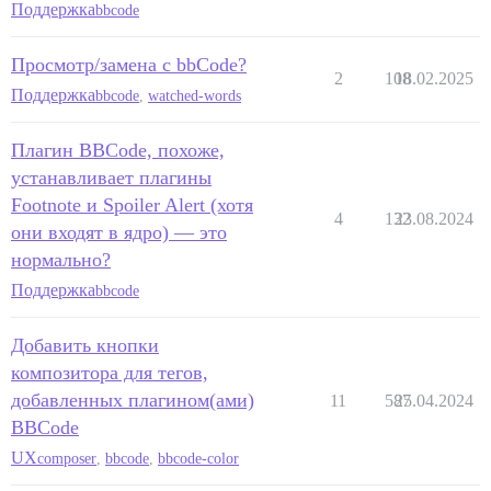
Поддержка
bbcode
Просмотр/замена с bbCode?
2
108
18.02.2025
Поддержка
bbcode
,
watched-words
Плагин BBCode, похоже,
устанавливает плагины
Footnote и Spoiler Alert (хотя
4
132
23.08.2024
они входят в ядро) — это
нормально?
Поддержка
bbcode
Добавить кнопки
композитора для тегов,
добавленных плагином(ами)
11
587
25.04.2024
BBCode
UX
composer
,
bbcode
,
bbcode-color