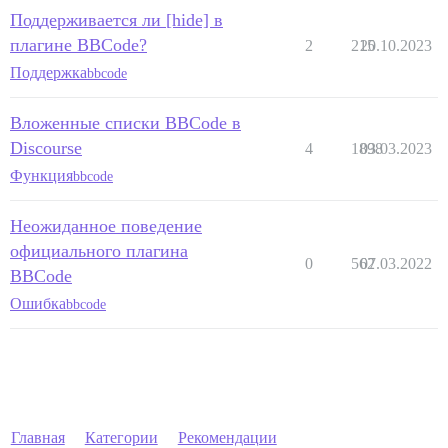
Поддерживается ли [hide] в
плагине BBCode?
2
215
20.10.2023
Поддержка
bbcode
Вложенные списки BBCode в
Discourse
4
1898
03.03.2023
Функция
bbcode
Неожиданное поведение
официального плагина
0
562
07.03.2022
BBCode
Ошибка
bbcode
Главная
Категории
Рекомендации