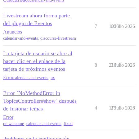
calendar-and-events
Livestream ahora forma parte
del plugin de Eventos
7
1056
6 Julio 2026
Anuncios
calendar-and-events
,
discourse-livestream
La tarjeta de usuario se abre al
hacer clic en el enlace de la
8
210
3 Julio 2026
tarjeta de próximos eventos
Error
calendar-and-events
,
ux
Error `NoMethodError in
TopicsController#show` después
4
179
2 Julio 2026
de fusionar temas
Error
pr-welcome
,
calendar-and-events
,
fixed
Problema en la configuración