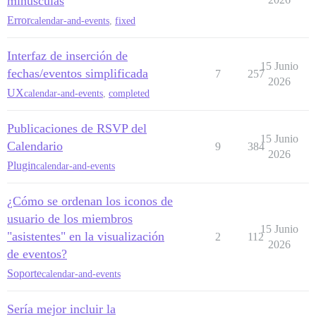
minúsculas
Error
calendar-and-events
,
fixed
Interfaz de inserción de
15 Junio
fechas/eventos simplificada
7
257
2026
UX
calendar-and-events
,
completed
Publicaciones de RSVP del
15 Junio
Calendario
9
384
2026
Plugin
calendar-and-events
¿Cómo se ordenan los iconos de
usuario de los miembros
15 Junio
"asistentes" en la visualización
2
112
2026
de eventos?
Soporte
calendar-and-events
Sería mejor incluir la