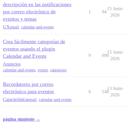
descripción en las notificaciones
15 Junio
por correo electrónico de
1
94
2026
eventos y temas
UX
email
,
calendar-and-events
Crea fácilmente categorías de
eventos usando el plugin
15 Junio
9
696
Calendar and Events
2026
Anuncios
calendar-and-events
,
events
,
categories
Recordatorio por correo
13 Junio
electrónico para eventos
6
148
2026
Característica
email
,
calendar-and-events
página siguiente →