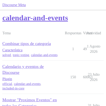
Discourse Meta
calendar-and-events
Tema
Respuestas
Vistas
Actividad
Combinar tipos de categoría
1 Agosto
1
49
Característica
2026
solved
,
topic-voting
,
calendar-and-events
Calendario y eventos de
Discourse
23 Julio
150
60063
Plugin
2026
official
,
calendar-and-events
,
included-in-core
Mostrar "Proximos Eventos" en
todas las Categorias
31 Julio