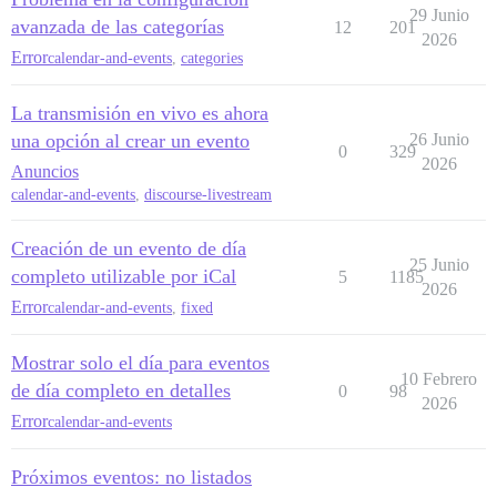
29 Junio
avanzada de las categorías
12
201
2026
Error
calendar-and-events
,
categories
La transmisión en vivo es ahora
una opción al crear un evento
26 Junio
0
329
2026
Anuncios
calendar-and-events
,
discourse-livestream
Creación de un evento de día
25 Junio
completo utilizable por iCal
5
1185
2026
Error
calendar-and-events
,
fixed
Mostrar solo el día para eventos
10 Febrero
de día completo en detalles
0
98
2026
Error
calendar-and-events
Próximos eventos: no listados