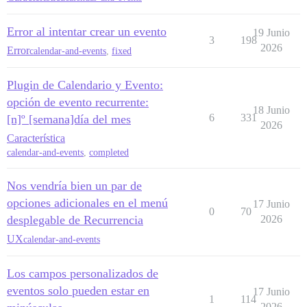
Error al intentar crear un evento
19 Junio
3
198
2026
Error
calendar-and-events
,
fixed
Plugin de Calendario y Evento:
opción de evento recurrente:
18 Junio
6
331
[n]º [semana]día del mes
2026
Característica
calendar-and-events
,
completed
Nos vendría bien un par de
opciones adicionales en el menú
17 Junio
0
70
desplegable de Recurrencia
2026
UX
calendar-and-events
Los campos personalizados de
eventos solo pueden estar en
17 Junio
1
114
2026