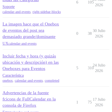
6
105
2026
Soporte
calendar-and-events
,
right-sidebar-blocks
La imagen hace que el Onebox
de eventos del post sea
30 Julio
0
38
demasiado grande/dominante
2026
UX
calendar-and-events
Incluir fecha y hora (y quizás
ubicación y descripción) en las
24 Julio
5
310
Oneboxes para Eventos
2026
Característica
onebox
,
calendar-and-events
,
completed
Advertencias de la fuente
fcicons de FullCalendar en la
17 Julio
1
75
consola de Firefox
2026