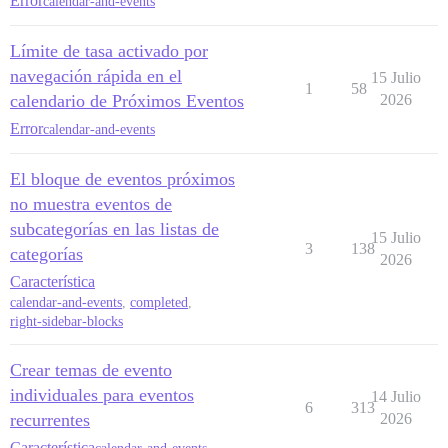
Error
calendar-and-events
Límite de tasa activado por
navegación rápida en el
15 Julio
1
58
calendario de Próximos Eventos
2026
Error
calendar-and-events
El bloque de eventos próximos
no muestra eventos de
subcategorías en las listas de
15 Julio
3
138
categorías
2026
Característica
calendar-and-events
,
completed
,
right-sidebar-blocks
Crear temas de evento
individuales para eventos
14 Julio
6
313
recurrentes
2026
Característica