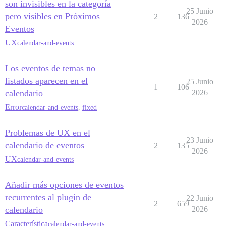
son invisibles en la categoría
25 Junio
pero visibles en Próximos
2
136
2026
Eventos
UX
calendar-and-events
Los eventos de temas no
listados aparecen en el
25 Junio
1
106
calendario
2026
Error
calendar-and-events
,
fixed
Problemas de UX en el
23 Junio
calendario de eventos
2
135
2026
UX
calendar-and-events
Añadir más opciones de eventos
recurrentes al plugin de
22 Junio
2
659
calendario
2026
Característica
calendar-and-events