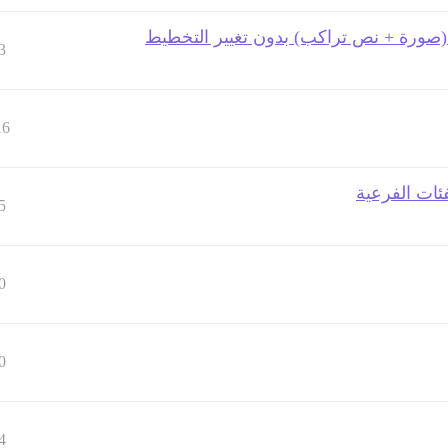
 (صورة + نص تراكب) بدون تغيير التخطيط
3
16
ئات الفرعية
5
0
0
4