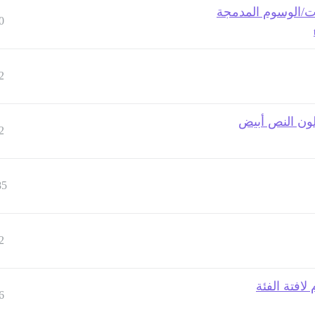
ات/الوسوم المدمجة
0
2
لون النص أبيض
2
85
2
لافتة الفئة
6