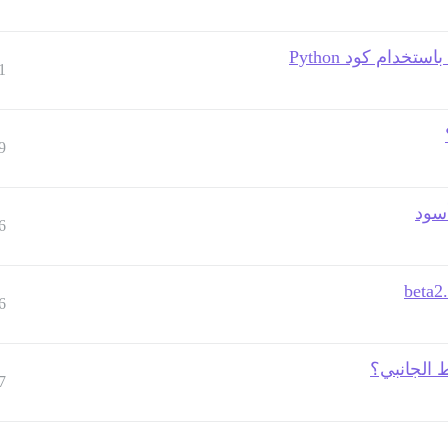
1
9
أسود
6
6
ط الجانبي؟
7