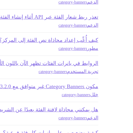
الدعم
category-banners
تعذر ربط شعار الفئة عبر API أثناء إنشاء الفئة باستخدام كود Python
الدعم
category-banners
كيف أُعِّب إعداد محاذاة نص الفئة إلى المركز؟
مطور
category-banners
الروابط في بانرات الفئات تظهر الآن باللون ال
تجربة المستخدم
category-banners
مكون Category Banners غير متوافق مع 3.2.0.beta2
خلل
category-banners
هل يمكنني محاذاة لافتة الفئة بعيدًا عن الشري
الدعم
category-banners
كيفية وضع صور على بانرات كل فئة فرعية؟