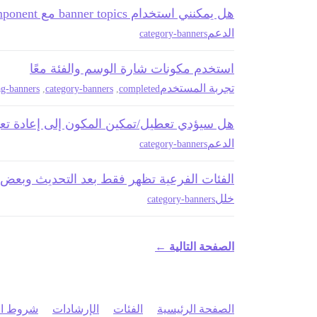
هل يمكنني استخدام banner topics مع Category Banner component؟
الدعم
category-banners
استخدم مكونات شارة الوسم والفئة معًا
تجربة المستخدم
ag-banners
,
category-banners
,
completed
هل سيؤدي تعطيل/تمكين المكون إلى إعادة تعي
الدعم
category-banners
الفئات الفرعية تظهر فقط بعد التحديث وبعض 
خلل
category-banners
الصفحة التالية ←
الصفحة الرئيسية
الفئات
الإرشادات
شروط ال