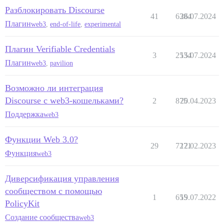
Разблокировать Discourse
41
6384
26.07.2024
Плагин
web3
,
end-of-life
,
experimental
Плагин Verifiable Credentials
3
2534
15.07.2024
Плагин
web3
,
pavilion
Возможно ли интеграция
Discourse с web3-кошельками?
2
875
20.04.2023
Поддержка
web3
Функции Web 3.0?
29
7271
12.02.2023
Функция
web3
Диверсификация управления
сообществом с помощью
1
655
19.07.2022
PolicyKit
Создание сообщества
web3