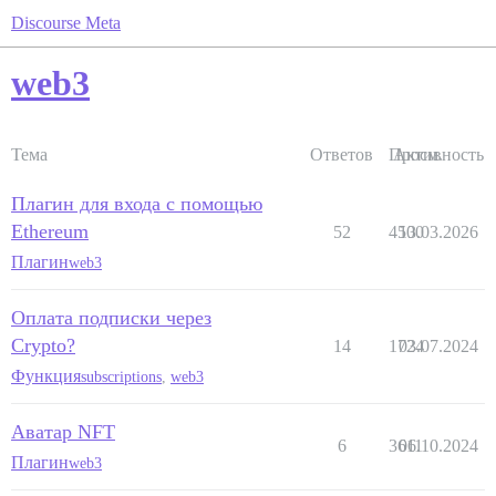
Discourse Meta
web3
Тема
Ответов
Просм.
Активность
Плагин для входа с помощью
Ethereum
52
4500
13.03.2026
Плагин
web3
Оплата подписки через
Crypto?
14
1724
03.07.2024
Функция
subscriptions
,
web3
Аватар NFT
6
3611
06.10.2024
Плагин
web3