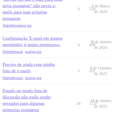
nova postagem" não envia e-
9 de Março
4
526
mails para suas próprias
de 2024
postagens
Suporte
mailing-list
Configuração 'E-mail em grupos
30 de Janeiro
permitidos' é muito permissiva.
4
420
de 2024
Suporte
email
,
mailing-list
Preciso de ajuda com minha
9 de Outubro
lista de e-mails
3
431
de 2023
Suporte
email
,
mailing-list
Emails no modo lista de
discussão não estão sendo
18 de Janeiro
enviados para algumas
26
1237
de 2023
primeiras postagens