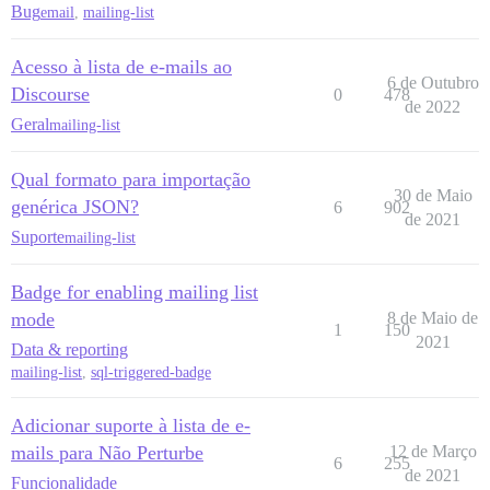
Bug
email
,
mailing-list
Acesso à lista de e-mails ao
6 de Outubro
Discourse
0
478
de 2022
Geral
mailing-list
Qual formato para importação
30 de Maio
genérica JSON?
6
902
de 2021
Suporte
mailing-list
Badge for enabling mailing list
mode
8 de Maio de
1
150
2021
Data & reporting
mailing-list
,
sql-triggered-badge
Adicionar suporte à lista de e-
mails para Não Perturbe
12 de Março
6
255
de 2021
Funcionalidade