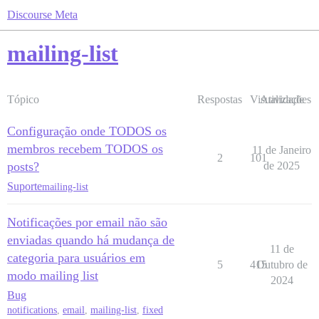
Discourse Meta
mailing-list
Tópico
Respostas
Visualizações
Atividade
Configuração onde TODOS os
membros recebem TODOS os
11 de Janeiro
2
101
posts?
de 2025
Suporte
mailing-list
Notificações por email não são
enviadas quando há mudança de
11 de
categoria para usuários em
5
415
Outubro de
modo mailing list
2024
Bug
notifications
,
email
,
mailing-list
,
fixed