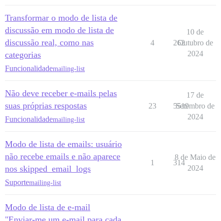
Transformar o modo de lista de
discussão em modo de lista de
10 de
discussão real, como nas
4
262
Outubro de
2024
categorias
Funcionalidade
mailing-list
Não deve receber e-mails pelas
17 de
suas próprias respostas
23
5519
Setembro de
2024
Funcionalidade
mailing-list
Modo de lista de emails: usuário
não recebe emails e não aparece
8 de Maio de
1
314
nos skipped_email_logs
2024
Suporte
mailing-list
Modo de lista de e-mail
"Enviar-me um e-mail para cada