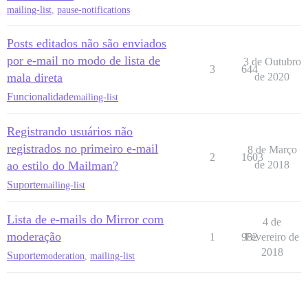
mailing-list
,
pause-notifications
Posts editados não são enviados
por e-mail no modo de lista de
3 de Outubro
3
644
mala direta
de 2020
Funcionalidade
mailing-list
Registrando usuários não
registrados no primeiro e-mail
8 de Março
2
1603
ao estilo do Mailman?
de 2018
Suporte
mailing-list
Lista de e-mails do Mirror com
4 de
moderação
1
982
Fevereiro de
2018
Suporte
moderation
,
mailing-list