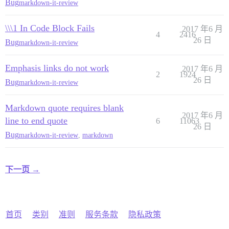
Bug
markdown-it-review
\\\1 In Code Block Fails
2017 年6 月
4
2416
26 日
Bug
markdown-it-review
Emphasis links do not work
2017 年6 月
2
1924
26 日
Bug
markdown-it-review
Markdown quote requires blank
2017 年6 月
line to end quote
6
11063
26 日
Bug
markdown-it-review
,
markdown
下一页 →
首页
类别
准则
服务条款
隐私政策