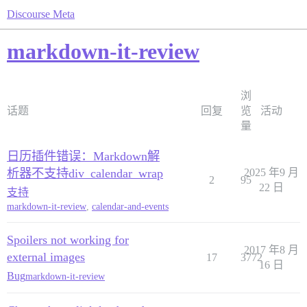
Discourse Meta
markdown-it-review
浏
话题
回复
览
活动
量
日历插件错误：Markdown解
析器不支持div_calendar_wrap
2025 年9 月
2
95
22 日
支持
markdown-it-review
,
calendar-and-events
Spoilers not working for
2017 年8 月
external images
17
3772
16 日
Bug
markdown-it-review