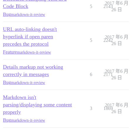
2017 年6 月
Code Block
5
2143
26 日
Bug
markdown-it-review
URL auto-linking doesn't
hyperlink if open paren
2017 年6 月
5
2242
precedes the protocol
26 日
Feature
markdown-it-review
Details markup not working
2017 年6 月
correctly in messages
6
2171
26 日
Bug
markdown-it-review
Markdown isn't
parsing/displaying some content
2017 年6 月
3
1869
properly
26 日
Bug
markdown-it-review