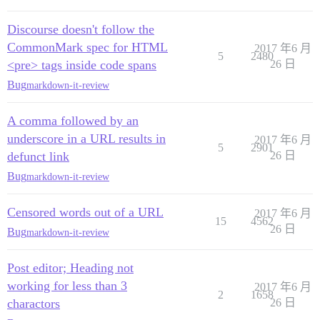
Discourse doesn't follow the
CommonMark spec for HTML
2017 年6 月
5
2480
<pre> tags inside code spans
26 日
Bug
markdown-it-review
A comma followed by an
underscore in a URL results in
2017 年6 月
5
2901
defunct link
26 日
Bug
markdown-it-review
Censored words out of a URL
2017 年6 月
15
4562
26 日
Bug
markdown-it-review
Post editor; Heading not
working for less than 3
2017 年6 月
2
1658
charactors
26 日