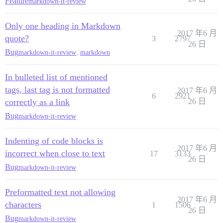
Feature
markdown-it-review
Only one heading in Markdown
2017 年6 月
quote?
3
2797
26 日
Bug
markdown-it-review
,
markdown
In bulleted list of mentioned
tags, last tag is not formatted
2017 年6 月
6
2921
correctly as a link
26 日
Bug
markdown-it-review
Indenting of code blocks is
2017 年6 月
incorrect when close to text
17
3133
26 日
Bug
markdown-it-review
Preformatted text not allowing
2017 年6 月
characters
1
1506
26 日
Bug
markdown-it-review