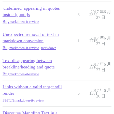
'undefined' appearing in quotes
2017 年6 月
inside [quote]s
3
2352
27 日
Bug
markdown-it-review
Unexpected removal of text in
2017 年6 月
markdown conversion
1
2716
27 日
Bug
markdown-it-review
,
markdown
Text disappearing between
2017 年6 月
breakline/heading and quote
3
2218
27 日
Bug
markdown-it-review
Links without a valid target still
2017 年6 月
render
5
1381
26 日
Feature
markdown-it-review
Discourse Mangling Text in a