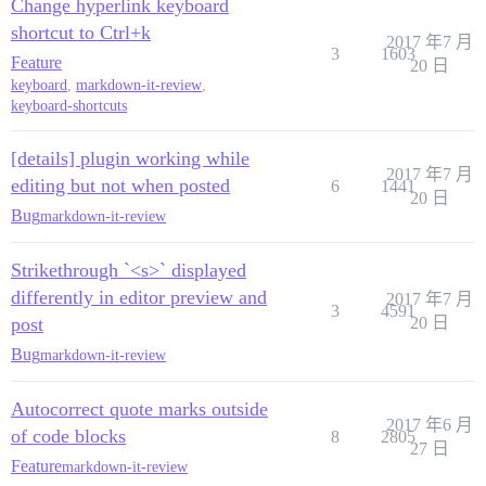
Change hyperlink keyboard
shortcut to Ctrl+k
2017 年7 月
3
1603
Feature
20 日
keyboard
,
markdown-it-review
,
keyboard-shortcuts
[details] plugin working while
2017 年7 月
editing but not when posted
6
1441
20 日
Bug
markdown-it-review
Strikethrough `<s>` displayed
differently in editor preview and
2017 年7 月
3
4591
post
20 日
Bug
markdown-it-review
Autocorrect quote marks outside
2017 年6 月
of code blocks
8
2805
27 日
Feature
markdown-it-review