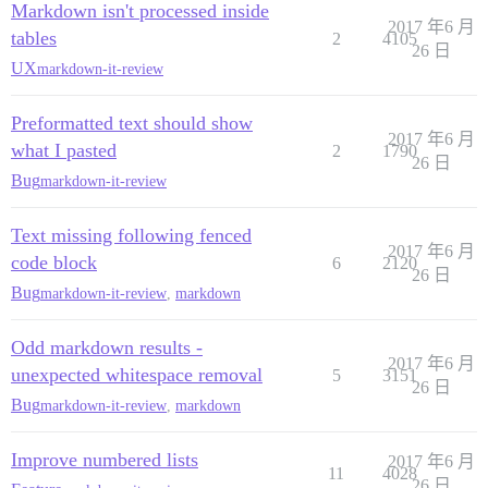
Markdown isn't processed inside
2017 年6 月
tables
2
4105
26 日
UX
markdown-it-review
Preformatted text should show
2017 年6 月
what I pasted
2
1790
26 日
Bug
markdown-it-review
Text missing following fenced
2017 年6 月
code block
6
2120
26 日
Bug
markdown-it-review
,
markdown
Odd markdown results -
2017 年6 月
unexpected whitespace removal
5
3151
26 日
Bug
markdown-it-review
,
markdown
Improve numbered lists
2017 年6 月
11
4028
26 日