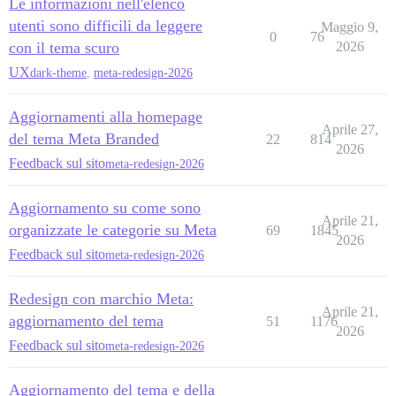
Le informazioni nell'elenco
utenti sono difficili da leggere
Maggio 9,
0
76
con il tema scuro
2026
UX
dark-theme
,
meta-redesign-2026
Aggiornamenti alla homepage
Aprile 27,
del tema Meta Branded
22
814
2026
Feedback sul sito
meta-redesign-2026
Aggiornamento su come sono
Aprile 21,
organizzate le categorie su Meta
69
1845
2026
Feedback sul sito
meta-redesign-2026
Redesign con marchio Meta:
Aprile 21,
aggiornamento del tema
51
1176
2026
Feedback sul sito
meta-redesign-2026
Aggiornamento del tema e della