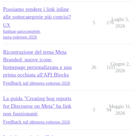
Possiamo rendere i link inline
alle sottocategorie più concisi?
Luglio 5,
5
176
UX
2026
hashtag-autocomplete
,
meta-redesign-2026
Ricostruzione del tema Meta
Branded: nuove icone,
Giugno 2,
homepage personalizzata e una
26
1111
2026
prima occhiata all'API Blocks
Feedback sul sito
meta-redesign-2026
La guida "Creating bug reports
for Discourse on Meta" ha link
Maggio 31,
3
94
non funzionanti
2026
Feedback sul sito
meta-redesign-2026