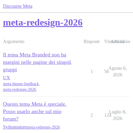
Discourse Meta
meta-redesign-2026
Argomento
Risposte
Visualizzazioni
Attività
Il tema Meta Branded non ha
margini nelle pagine dei singoli
Agosto 6,
gruppi
1
56
2026
UX
meta-theme-feedback
,
meta-redesign-2026
Questo tema Meta è speciale.
Posso usarlo anche sul mio
Luglio 8,
2
124
forum?
2026
Sviluppatore
meta-redesign-2026