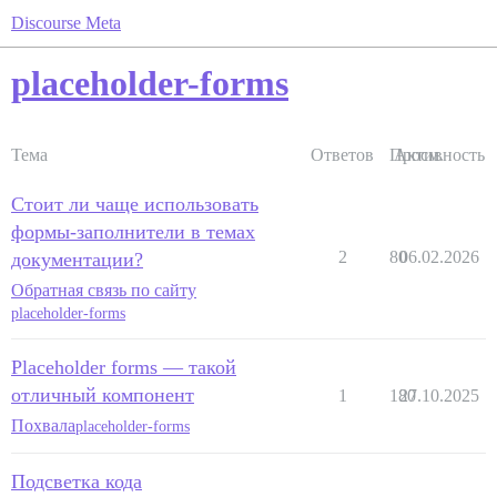
Discourse Meta
placeholder-forms
Тема
Ответов
Просм.
Активность
Стоит ли чаще использовать
формы-заполнители в темах
2
80
06.02.2026
документации?
Обратная связь по сайту
placeholder-forms
Placeholder forms — такой
отличный компонент
1
180
27.10.2025
Похвала
placeholder-forms
Подсветка кода