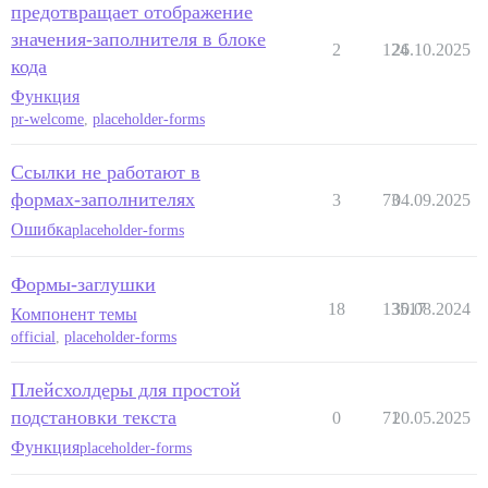
предотвращает отображение
значения-заполнителя в блоке
2
124
26.10.2025
кода
Функция
pr-welcome
,
placeholder-forms
Ссылки не работают в
формах-заполнителях
3
73
04.09.2025
Ошибка
placeholder-forms
Формы-заглушки
18
13517
30.08.2024
Компонент темы
official
,
placeholder-forms
Плейсхолдеры для простой
подстановки текста
0
71
20.05.2025
Функция
placeholder-forms