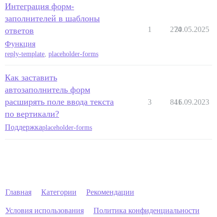
Интеграция форм-
заполнителей в шаблоны
1
274
20.05.2025
ответов
Функция
reply-template
,
placeholder-forms
Как заставить
автозаполнитель форм
расширять поле ввода текста
3
841
16.09.2023
по вертикали?
Поддержка
placeholder-forms
Главная
Категории
Рекомендации
Условия использования
Политика конфиденциальности