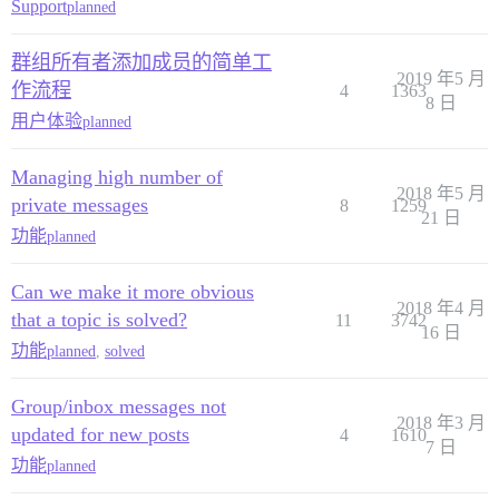
Support
planned
群组所有者添加成员的简单工
2019 年5 月
作流程
4
1363
8 日
用户体验
planned
Managing high number of
2018 年5 月
private messages
8
1259
21 日
功能
planned
Can we make it more obvious
2018 年4 月
that a topic is solved?
11
3742
16 日
功能
planned
,
solved
Group/inbox messages not
2018 年3 月
updated for new posts
4
1610
7 日
功能
planned