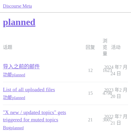
Discourse Meta
planned
浏
话题
回复
览
活动
量
导入之前的邮件
2024 年7 月
12
1623
24 日
功能
planned
List of all uploaded files
2023 年2 月
15
4798
20 日
功能
planned
"X new / updated topics" gets
2022 年7 月
triggered for muted topics
21
3007
21 日
Bug
planned