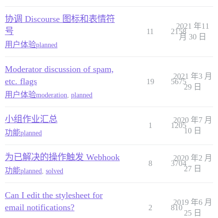
协调 Discourse 图标和表情符
2021 年11
号
11
2158
月 30 日
用户体验
planned
Moderator discussion of spam,
2021 年3 月
etc. flags
19
5675
29 日
用户体验
moderation
,
planned
小组作业汇总
2020 年7 月
1
1205
10 日
功能
planned
为已解决的操作触发 Webhook
2020 年2 月
8
3704
27 日
功能
planned
,
solved
Can I edit the stylesheet for
2019 年6 月
email notifications?
2
810
25 日