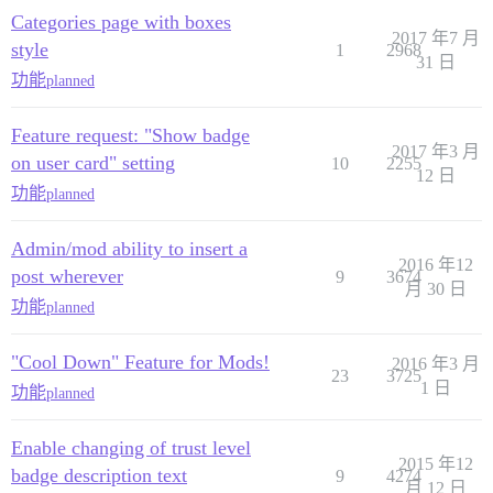
Categories page with boxes
2017 年7 月
style
1
2968
31 日
功能
planned
Feature request: "Show badge
2017 年3 月
on user card" setting
10
2255
12 日
功能
planned
Admin/mod ability to insert a
2016 年12
post wherever
9
3674
月 30 日
功能
planned
"Cool Down" Feature for Mods!
2016 年3 月
23
3725
1 日
功能
planned
Enable changing of trust level
2015 年12
badge description text
9
4274
月 12 日