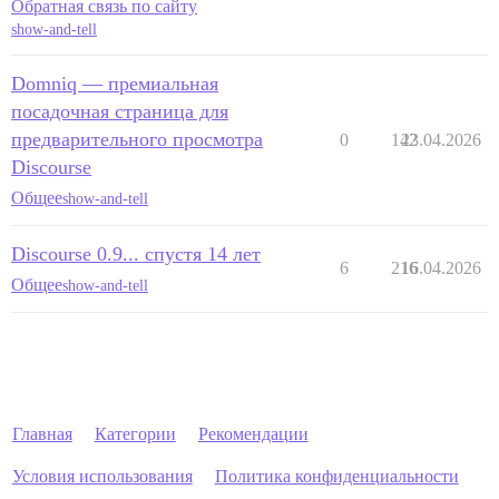
Обратная связь по сайту
show-and-tell
Domniq — премиальная
посадочная страница для
предварительного просмотра
0
142
23.04.2026
Discourse
Общее
show-and-tell
Discourse 0.9... спустя 14 лет
6
216
16.04.2026
Общее
show-and-tell
Главная
Категории
Рекомендации
Условия использования
Политика конфиденциальности