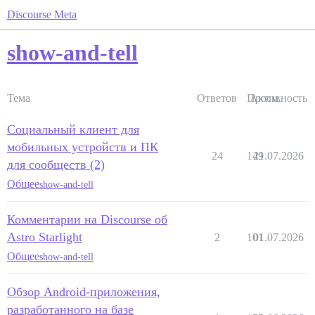
Discourse Meta
show-and-tell
Тема
Ответов
Просм.
Активность
Социальный клиент для
мобильных устройств и ПК
24
149
21.07.2026
для сообществ (2)
Общее
show-and-tell
Комментарии на Discourse об
Astro Starlight
2
101
01.07.2026
Общее
show-and-tell
Обзор Android-приложения,
разработанного на базе