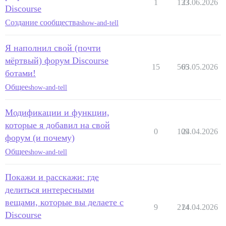
1
133
23.06.2026
Discourse
Создание сообщества
show-and-tell
Я наполнил свой (почти
мёртвый) форум Discourse
15
565
03.05.2026
ботами!
Общее
show-and-tell
Модификации и функции,
которые я добавил на свой
0
109
24.04.2026
форум (и почему)
Общее
show-and-tell
Покажи и расскажи: где
делиться интересными
вещами, которые вы делаете с
9
214
24.04.2026
Discourse