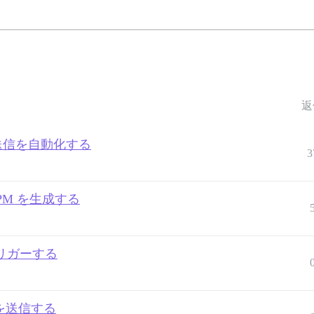
返
ルの送信を自動化する
3
PM を生成する
クをトリガーする
ストを送信する