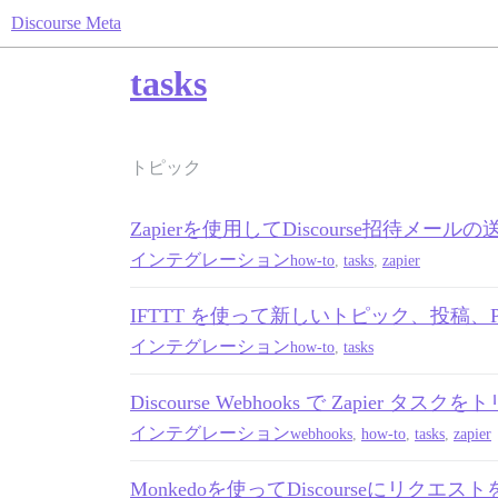
Discourse Meta
tasks
トピック
Zapierを使用してDiscourse招待メー
インテグレーション
how-to
,
tasks
,
zapier
IFTTT を使って新しいトピック、投稿、
インテグレーション
how-to
,
tasks
Discourse Webhooks で Zapier タス
インテグレーション
webhooks
,
how-to
,
tasks
,
zapier
Monkedoを使ってDiscourseにリクエ