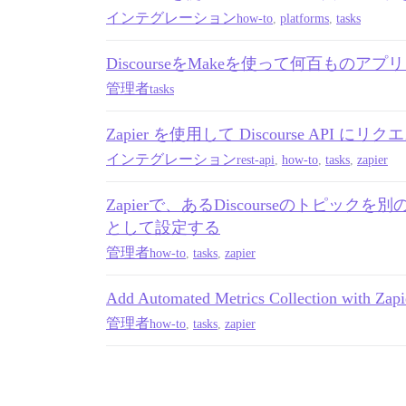
インテグレーション
how-to
,
platforms
,
tasks
DiscourseをMakeを使って何百ものア
管理者
tasks
Zapier を使用して Discourse API 
インテグレーション
rest-api
,
how-to
,
tasks
,
zapier
Zapierで、あるDiscourseのトピックを
として設定する
管理者
how-to
,
tasks
,
zapier
Add Automated Metrics Collection with Zapi
管理者
how-to
,
tasks
,
zapier