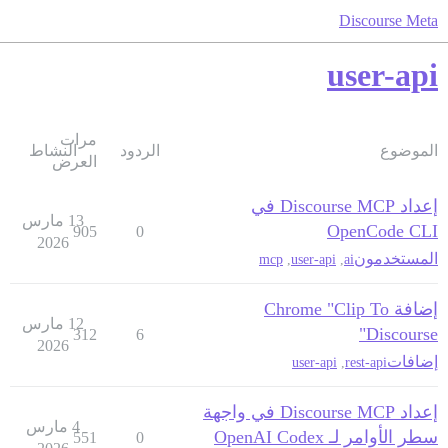
Discourse Meta
user-api
مرات
الموضوع
الردود
النشاط
العرض
إعداد Discourse MCP في
13 مارس
OpenCode CLI
905
0
2026
المستخدمون
mcp
,
user-api
,
ai
إضافة Chrome "Clip To
12 مارس
Discourse"
312
6
2026
إضافات
user-api
,
rest-api
إعداد Discourse MCP في واجهة
4 مارس
سطر الأوامر لـ OpenAI Codex
551
0