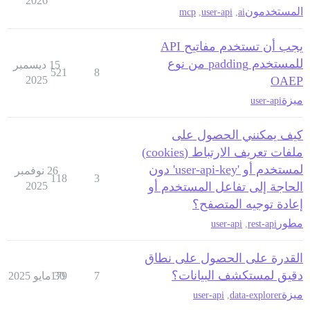
2026
المستخدمون
mcp
,
user-api
,
ai
يجب أن تستخدم مفاتيح API
للمستخدم padding من نوع
15 ديسمبر
521
8
2025
OAEP
ميزة
user-api
كيف يمكنني الحصول على
ملفات تعريف الارتباط (cookies)
لمستخدم أو 'user-api-key' دون
26 نوفمبر
118
3
الحاجة إلى تفاعل المستخدم أو
2025
إعادة توجيه المتصفح؟
مطور
user-api
,
rest-api
القدرة على الحصول على نطاق
دقيق لمستكشف البيانات؟
7
30 مايو 2025
179
ميزة
user-api
,
data-explorer