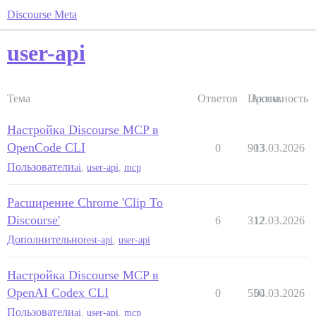
Discourse Meta
user-api
Тема
Ответов
Просм.
Активность
Настройка Discourse MCP в
OpenCode CLI
0
903
13.03.2026
Пользователи
ai
,
user-api
,
mcp
Расширение Chrome 'Clip To
Discourse'
6
312
12.03.2026
Дополнительно
rest-api
,
user-api
Настройка Discourse MCP в
OpenAI Codex CLI
0
550
04.03.2026
Пользователи
ai
,
user-api
,
mcp