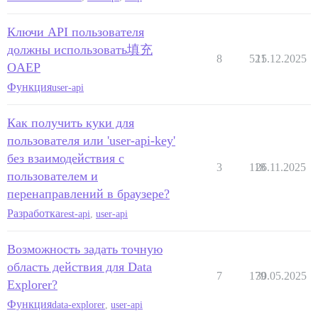
Ключи API пользователя
должны использовать填充
8
521
15.12.2025
OAEP
Функция
user-api
Как получить куки для
пользователя или 'user-api-key'
без взаимодействия с
3
118
26.11.2025
пользователем и
перенаправлений в браузере?
Разработка
rest-api
,
user-api
Возможность задать точную
область действия для Data
7
179
30.05.2025
Explorer?
Функция
data-explorer
,
user-api