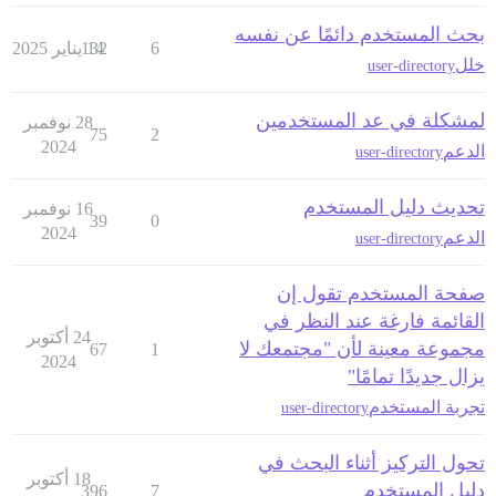
بحث المستخدم دائمًا عن نفسه
6
14 يناير 2025
132
خلل
user-directory
لمشكلة في عد المستخدمين
28 نوفمبر
75
2
2024
الدعم
user-directory
تحديث دليل المستخدم
16 نوفمبر
39
0
2024
الدعم
user-directory
صفحة المستخدم تقول إن
القائمة فارغة عند النظر في
24 أكتوبر
مجموعة معينة لأن "مجتمعك لا
67
1
2024
يزال جديدًا تمامًا"
تجربة المستخدم
user-directory
تحول التركيز أثناء البحث في
18 أكتوبر
دليل المستخدم
396
7