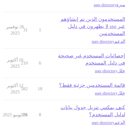
ميزة
user-directory
المستخدمون الذين تم إنشاؤهم
عبر sso لا يظهرون في دليل
26 نوفمبر
31
1
المستخدمين
2025
الدعم
user-directory
إحصائيات المستخدم غير صحيحة
16 أكتوبر
في دليل المستخدم
210
6
2025
خلل
user-directory
قائمة المستخدمين جزئية فقط؟
12 أكتوبر
582
18
2025
خلل
user-directory
كيف يمكنني تنزيل جدول بيانات
لدليل المستخدم؟
8
23 يونيو 2025
596
الدعم
user-directory