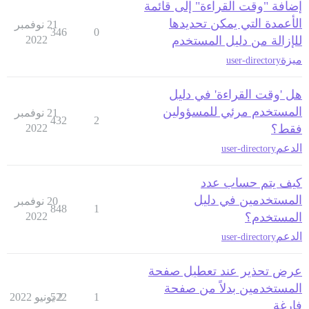
إضافة "وقت القراءة" إلى قائمة
الأعمدة التي يمكن تحديدها
21 نوفمبر
346
0
للإزالة من دليل المستخدم
2022
ميزة
user-directory
هل 'وقت القراءة' في دليل
المستخدم مرئي للمسؤولين
21 نوفمبر
432
2
فقط؟
2022
الدعم
user-directory
كيف يتم حساب عدد
المستخدمين في دليل
20 نوفمبر
848
1
المستخدم؟
2022
الدعم
user-directory
عرض تحذير عند تعطيل صفحة
المستخدمين بدلاً من صفحة
1
2 يونيو 2022
522
فارغة