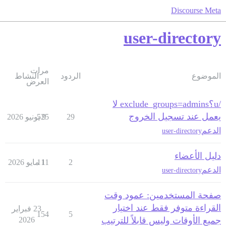
Discourse Meta
user-directory
مرات
الموضوع
الردود
النشاط
العرض
/u؟exclude_groups=admins لا
يعمل عند تسجيل الخروج
29
9 يونيو 2026
525
الدعم
user-directory
دليل الأعضاء
2
1 مايو 2026
111
الدعم
user-directory
صفحة المستخدمين: عمود وقت
القراءة متوفر فقط عند اختيار
23 فبراير
154
5
جميع الأوقات وليس قابلاً للترتيب
2026