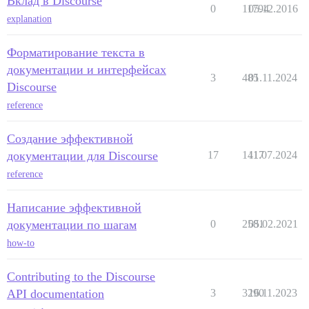
Вклад в Discourse
0
11794
05.12.2016
explanation
Форматирование текста в
документации и интерфейсах
3
485
01.11.2024
Discourse
reference
Создание эффективной
документации для Discourse
17
1417
11.07.2024
reference
Написание эффективной
документации по шагам
0
2581
05.02.2021
how-to
Contributing to the Discourse
API documentation
3
3290
16.11.2023