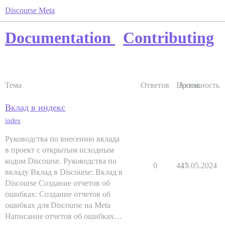
Discourse Meta
Documentation
Contributing
Тема
Ответов
Просм.
Активность
Вклад в индекс
index
Руководства по внесению вклада
в проект с открытым исходным
кодом Discourse. Руководства по
0
447
15.05.2024
вкладу Вклад в Discourse: Вклад в
Discourse Создание отчетов об
ошибках: Создание отчетов об
ошибках для Discourse на Meta
Написание отчетов об ошибках…