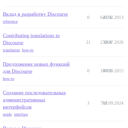
Вклад в разработку Discourse
0
64074
23.02.2013
reference
Contributing translations to
Discourse
21
23204
30.07.2026
translation
,
how-to
Предложение новых функций
для Discourse
0
10063
07.09.2015
how-to
Создание последовательных
административных
3
782
18.09.2024
интерфейсов
guide
,
interface