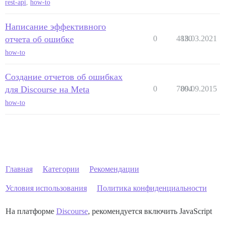
rest-api
,
how-to
Написание эффективного
отчета об ошибке
0
4830
18.03.2021
how-to
Создание отчетов об ошибках
для Discourse на Meta
0
7804
09.09.2015
how-to
Главная
Категории
Рекомендации
Условия использования
Политика конфиденциальности
На платформе
Discourse
, рекомендуется включить JavaScript