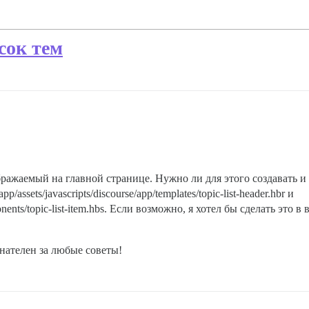
сок тем
бражаемый на главной странице. Нужно ли для этого создавать и
ssets/javascripts/discourse/app/templates/topic-list-header.hbr и
mponents/topic-list-item.hbs. Если возможно, я хотел бы сделать эт
знателен за любые советы!