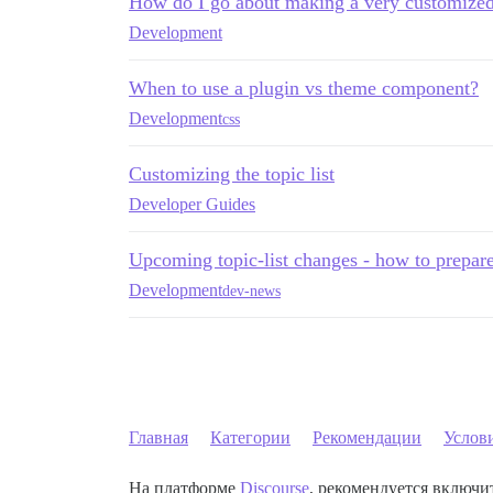
How do I go about making a very customize
Development
When to use a plugin vs theme component?
Development
css
Customizing the topic list
Developer Guides
Upcoming topic-list changes - how to prepar
Development
dev-news
Главная
Категории
Рекомендации
Услов
На платформе
Discourse
, рекомендуется включит