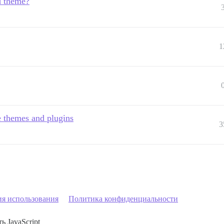
d theme?
1
e themes and plugins
3
ия использования
Политика конфиденциальности
ь JavaScript