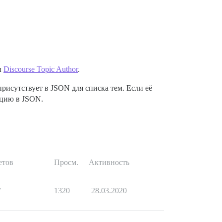
ы
Discourse Topic Author
.
рисутствует в JSON для списка тем. Если её
ацию в JSON.
етов
Просм.
Активность
7
1320
28.03.2020