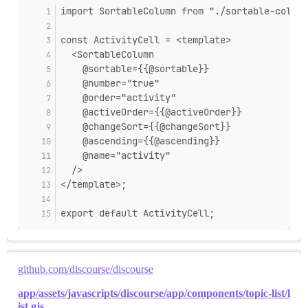
import SortableColumn from "./sortable-column
const ActivityCell = <template>
  <SortableColumn
    @sortable={{@sortable}}
    @number="true"
    @order="activity"
    @activeOrder={{@activeOrder}}
    @changeSort={{@changeSort}}
    @ascending={{@ascending}}
    @name="activity"
  />
</template>;
export default ActivityCell;
github.com/discourse/discourse
app/assets/javascripts/discourse/app/components/topic-list/l
ist.gjs