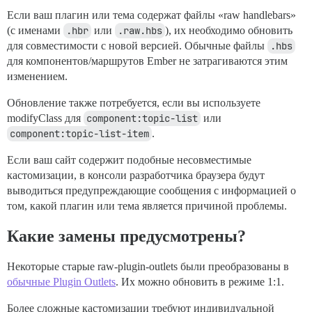
Если ваш плагин или тема содержат файлы «raw handlebars»
(с именами
.hbr
или
.raw.hbs
), их необходимо обновить
для совместимости с новой версией. Обычные файлы
.hbs
для компонентов/маршрутов Ember не затрагиваются этим
изменением.
Обновление также потребуется, если вы используете
modifyClass для
component:topic-list
или
component:topic-list-item
.
Если ваш сайт содержит подобные несовместимые
кастомизации, в консоли разработчика браузера будут
выводиться предупреждающие сообщения с информацией о
том, какой плагин или тема является причиной проблемы.
Какие замены предусмотрены?
Некоторые старые raw-plugin-outlets были преобразованы в
обычные Plugin Outlets
. Их можно обновить в режиме 1:1.
Более сложные кастомизации требуют индивидуальной