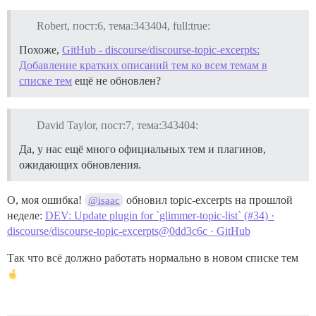
Robert, пост:6, тема:343404, full:true:
Похоже,
GitHub - discourse/discourse-topic-excerpts:
Добавление кратких описаний тем ко всем темам в
списке тем
ещё не обновлен?
David Taylor, пост:7, тема:343404:
Да, у нас ещё много официальных тем и плагинов,
ожидающих обновления.
О, моя ошибка!
обновил topic-excerpts на прошлой
@isaac
неделе:
DEV: Update plugin for `glimmer-topic-list` (#34) ·
discourse/discourse-topic-excerpts@0dd3c6c · GitHub
Так что всё должно работать нормально в новом списке тем