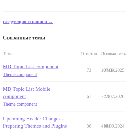
следующая страница →
Связанные темы
Тема
Ответов
Просм.
Активность
MD Topic List component
73
10441
07.09.2025
Theme component
MD Topic List Mobile
component
67
7478
21.07.2026
Theme component
Upcoming Header Changes -
Preparing Themes and Plugins
36
4194
08.09.2024