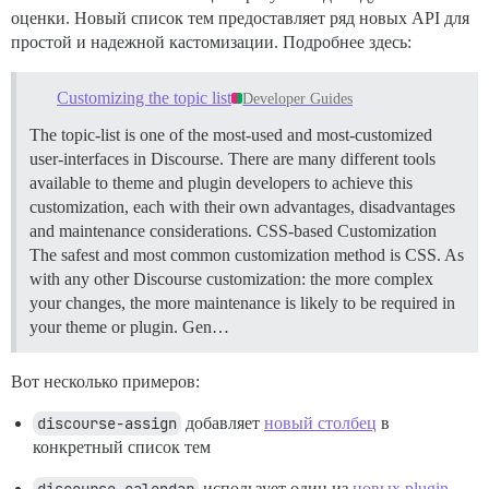
оценки. Новый список тем предоставляет ряд новых API для
простой и надежной кастомизации. Подробнее здесь:
Customizing the topic list
Developer Guides
The topic-list is one of the most-used and most-customized
user-interfaces in Discourse. There are many different tools
available to theme and plugin developers to achieve this
customization, each with their own advantages, disadvantages
and maintenance considerations.
CSS-based Customization
The safest and most common customization method is CSS. As
with any other Discourse customization: the more complex
your changes, the more maintenance is likely to be required in
your theme or plugin. Gen…
Вот несколько примеров:
discourse-assign
добавляет
новый столбец
в
конкретный список тем
использует один из
новых plugin