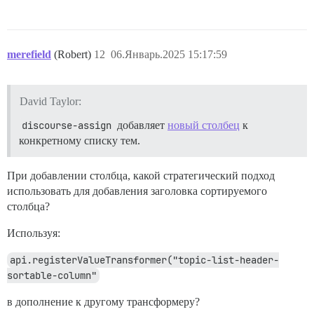
merefield
(Robert)
12
06.Январь.2025 15:17:59
David Taylor:
discourse-assign
добавляет
новый столбец
к
конкретному списку тем.
При добавлении столбца, какой стратегический подход
использовать для добавления заголовка сортируемого
столбца?
Используя:
api.registerValueTransformer("topic-list-header-
sortable-column"
в дополнение к другому трансформеру?