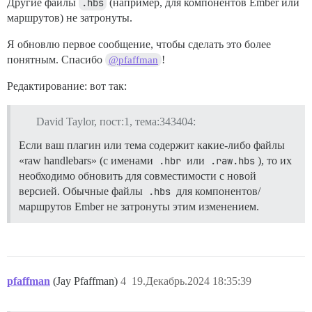
Другие файлы
.hbs
(например, для компонентов Ember или
маршрутов) не затронуты.
Я обновлю первое сообщение, чтобы сделать это более
понятным. Спасибо
!
@pfaffman
Редактирование: вот так:
David Taylor, пост:1, тема:343404:
Если ваш плагин или тема содержит какие-либо файлы
«raw handlebars» (с именами
.hbr
или
.raw.hbs
), то их
необходимо обновить для совместимости с новой
версией. Обычные файлы
.hbs
для компонентов/
маршрутов Ember не затронуты этим изменением.
pfaffman
(Jay Pfaffman)
4
19.Декабрь.2024 18:35:39