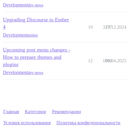
Development
dev-news
Upgrading Discourse to Ember
4
19
3277
19.12.2024
Development
ember
Upcoming post menu changes -
How to prepare themes and
12
1098
01.04.2025
plugins
Development
dev-news
Главная
Категории
Рекомендации
Условия использования
Политика конфиденциальности