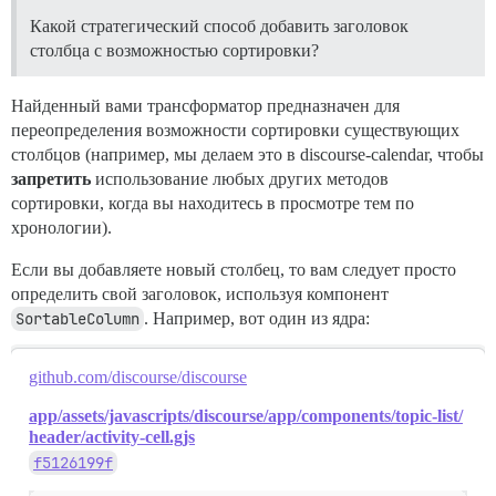
Какой стратегический способ добавить заголовок
столбца с возможностью сортировки?
Найденный вами трансформатор предназначен для
переопределения возможности сортировки существующих
столбцов (например, мы делаем это в discourse-calendar, чтобы
запретить
использование любых других методов
сортировки, когда вы находитесь в просмотре тем по
хронологии).
Если вы добавляете новый столбец, то вам следует просто
определить свой заголовок, используя компонент
SortableColumn
. Например, вот один из ядра:
github.com/discourse/discourse
app/assets/javascripts/discourse/app/components/topic-list/
header/activity-cell.gjs
f5126199f