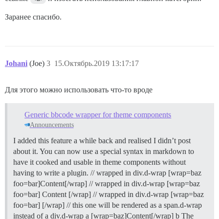
Заранее спасибо.
Johani
(Joe)
3
15.Октябрь.2019 13:17:17
Для этого можно использовать что-то вроде
Generic bbcode wrapper for theme components
Announcements
I added this feature a while back and realised I didn’t post
about it. You can now use a special syntax in markdown to
have it cooked and usable in theme components without
having to write a plugin. // wrapped in div.d-wrap [wrap=baz
foo=bar]Content[/wrap] // wrapped in div.d-wrap [wrap=baz
foo=bar] Content [/wrap] // wrapped in div.d-wrap [wrap=baz
foo=bar] [/wrap] // this one will be rendered as a span.d-wrap
instead of a div.d-wrap a [wrap=baz]Content[/wrap] b The