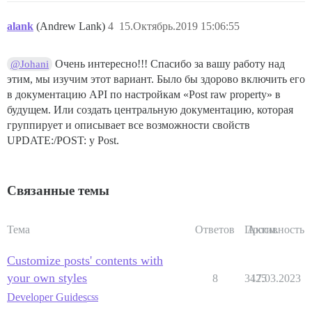
alank
(Andrew Lank)
4
15.Октябрь.2019 15:06:55
Очень интересно!!! Спасибо за вашу работу над
@Johani
этим, мы изучим этот вариант. Было бы здорово включить его
в документацию API по настройкам «Post raw property» в
будущем. Или создать центральную документацию, которая
группирует и описывает все возможности свойств
UPDATE:/POST: у Post.
Связанные темы
Тема
Ответов
Просм.
Активность
Customize posts' contents with
your own styles
8
3425
17.03.2023
Developer Guides
css