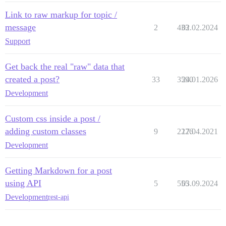
Link to raw markup for topic /
message
2
433
02.02.2024
Support
Get back the real "raw" data that
created a post?
33
3590
24.01.2026
Development
Custom css inside a post /
adding custom classes
9
2226
17.04.2021
Development
Getting Markdown for a post
using API
5
555
03.09.2024
Development
rest-api