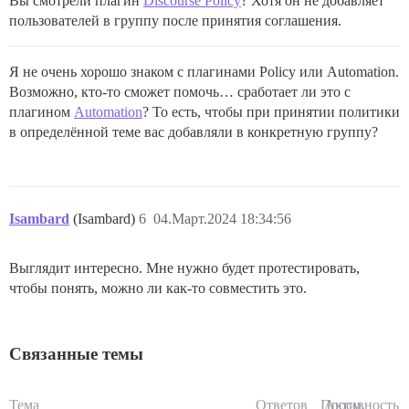
Вы смотрели плагин
Discourse Policy
? Хотя он не добавляет
пользователей в группу после принятия соглашения.
Я не очень хорошо знаком с плагинами Policy или Automation.
Возможно, кто-то сможет помочь… сработает ли это с
плагином
Automation
? То есть, чтобы при принятии политики
в определённой теме вас добавляли в конкретную группу?
Isambard
(Isambard)
6
04.Март.2024 18:34:56
Выглядит интересно. Мне нужно будет протестировать,
чтобы понять, можно ли как-то совместить это.
Связанные темы
Тема
Ответов
Просм.
Активность