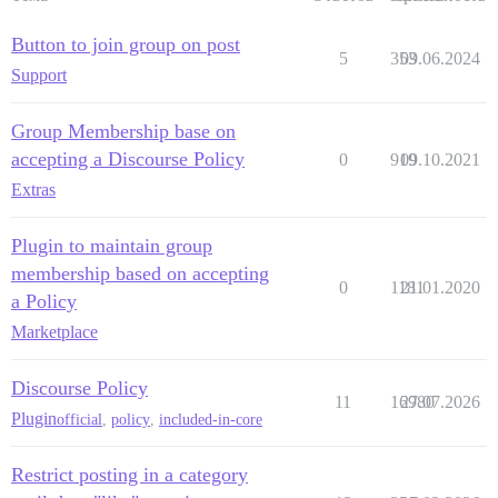
Button to join group on post
5
353
09.06.2024
Support
Group Membership base on
accepting a Discourse Policy
0
919
09.10.2021
Extras
Plugin to maintain group
membership based on accepting
0
1181
21.01.2020
a Policy
Marketplace
Discourse Policy
11
16980
27.07.2026
Plugin
official
,
policy
,
included-in-core
Restrict posting in a category