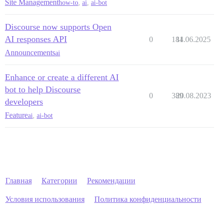
Site Management
how-to
,
ai
,
ai-bot
Discourse now supports Open
AI responses API
0
184
11.06.2025
Announcements
ai
Enhance or create a different AI
bot to help Discourse
0
389
20.08.2023
developers
Feature
ai
,
ai-bot
Главная
Категории
Рекомендации
Условия использования
Политика конфиденциальности