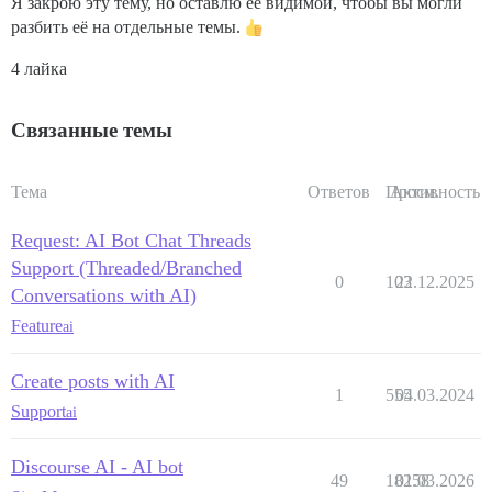
Я закрою эту тему, но оставлю её видимой, чтобы вы могли
разбить её на отдельные темы.
4 лайка
Связанные темы
Тема
Ответов
Просм.
Активность
Request: AI Bot Chat Threads
Support (Threaded/Branched
0
103
22.12.2025
Conversations with AI)
Feature
ai
Create posts with AI
1
555
04.03.2024
Support
ai
Discourse AI - AI bot
49
18258
01.03.2026