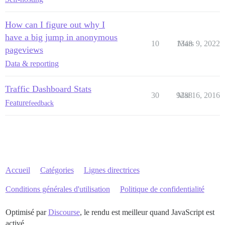
How can I figure out why I
have a big jump in anonymous
10
1348
Mars 9, 2022
pageviews
Data & reporting
Traffic Dashboard Stats
30
9288
Mai 16, 2016
Feature
feedback
Accueil
Catégories
Lignes directrices
Conditions générales d'utilisation
Politique de confidentialité
Optimisé par
Discourse
, le rendu est meilleur quand JavaScript est
activé.