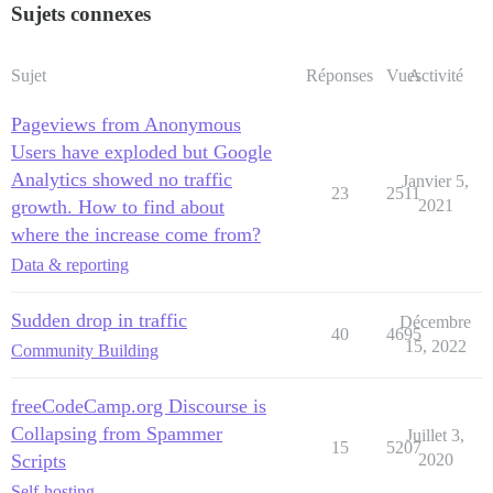
Sujets connexes
Sujet
Réponses
Vues
Activité
Pageviews from Anonymous
Users have exploded but Google
Analytics showed no traffic
Janvier 5,
23
2511
growth. How to find about
2021
where the increase come from?
Data & reporting
Sudden drop in traffic
Décembre
40
4695
15, 2022
Community Building
freeCodeCamp.org Discourse is
Collapsing from Spammer
Juillet 3,
15
5207
Scripts
2020
Self-hosting