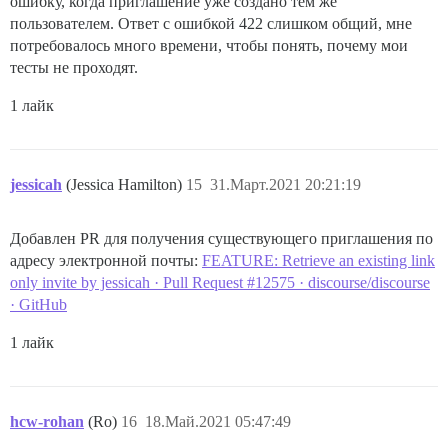
ошибку, когда приглашение уже создано тем же
пользователем. Ответ с ошибкой 422 слишком общий, мне
потребовалось много времени, чтобы понять, почему мои
тесты не проходят.
1 лайк
jessicah
(Jessica Hamilton)
15
31.Март.2021 20:21:19
Добавлен PR для получения существующего приглашения по
адресу электронной почты:
FEATURE: Retrieve an existing link
only invite by jessicah · Pull Request #12575 · discourse/discourse
· GitHub
1 лайк
hcw-rohan
(Ro)
16
18.Май.2021 05:47:49