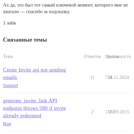
Ах да, это был тот самый ключевой момент, которого мне не
хватало — спасибо за подсказку.
1 лайк
Связанные темы
Тема
Ответов
Просм.
Активность
Create Invite api not sending
emails
11
754
28.11.2024
Support
generate_invite_link API
endpoint throws 500 if invite
2
1371
16.09.2015
already redeemed
Bug