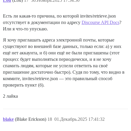
Lou
(Lou)
17
30.Ноябрь.2025 17:54:50
Есть ли какая-то причина, по которой invites/retrieve.json
отсутствует в документации по адресу
Discourse API Docs
?
Или я что-то упускаю.
Я хочу приглашать адреса электронной почты, которые
существуют во внешней базе данных, только если: а) у них
ещё нет аккаунта, и б) они ещё не были приглашены (этот
процесс будет выполняться периодически, и я не хочу
спамить людям, которые не успели ответить на своё
приглашение достаточно быстро). Судя по тому, что видно в
коммите, invites/retrieve.json — это правильный способ
проверить пункт (б).
2 лайка
blake
(Blake Erickson)
18
01.Декабрь.2025 17:41:32