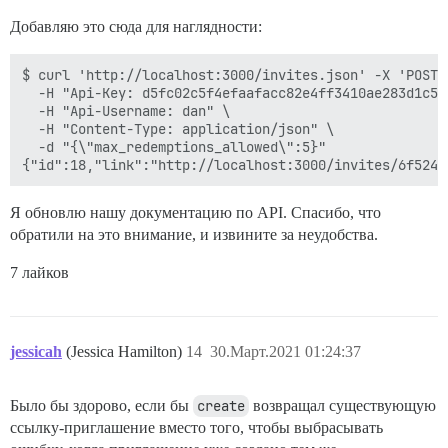
Добавляю это сюда для наглядности:
$ curl 'http://localhost:3000/invites.json' -X 'POST' 
  -H "Api-Key: d5fc02c5f4efaafacc82e4ff3410ae283d1c5d
  -H "Api-Username: dan" \

  -H "Content-Type: application/json" \

  -d "{\"max_redemptions_allowed\":5}"

Я обновлю нашу документацию по API. Спасибо, что
обратили на это внимание, и извините за неудобства.
7 лайков
jessicah
(Jessica Hamilton)
14
30.Март.2021 01:24:37
Было бы здорово, если бы
create
возвращал существующую
ссылку-приглашение вместо того, чтобы выбрасывать