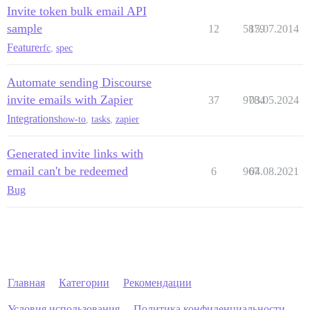
Invite token bulk email API
sample
12
5879
15.07.2014
Feature
rfc
,
spec
Automate sending Discourse
invite emails with Zapier
37
9784
03.05.2024
Integrations
how-to
,
tasks
,
zapier
Generated invite links with
email can't be redeemed
6
967
04.08.2021
Bug
Главная
Категории
Рекомендации
Условия использования
Политика конфиденциальности