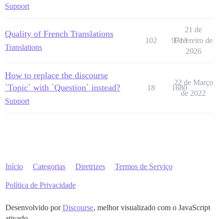
Support
21 de
Quality of French Translations
102
9713
Fevereiro de
Translations
2026
How to replace the discourse
22 de Março
`Topic` with `Question` instead?
18
1680
de 2022
Support
Início
Categorias
Diretrizes
Termos de Serviço
Política de Privacidade
Desenvolvido por
Discourse
, melhor visualizado com o JavaScript
ativado