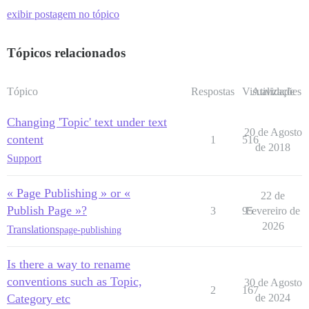
exibir postagem no tópico
Tópicos relacionados
Tópico
Respostas
Visualizações
Atividade
Changing 'Topic' text under text
20 de Agosto
content
1
516
de 2018
Support
« Page Publishing » or «
22 de
Publish Page »?
3
95
Fevereiro de
2026
Translations
page-publishing
Is there a way to rename
conventions such as Topic,
30 de Agosto
2
167
Category etc
de 2024