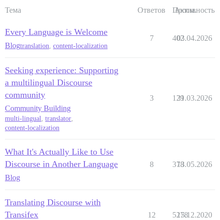
Тема
Ответов
Просм.
Активность
Every Language is Welcome
7
402
03.04.2026
Blog
translation
,
content-localization
Seeking experience: Supporting
a multilingual Discourse
community
3
129
31.03.2026
Community Building
multi-lingual
,
translator
,
content-localization
What It's Actually Like to Use
Discourse in Another Language
8
378
13.05.2026
Blog
Translating Discourse with
Transifex
12
5278
15.12.2020