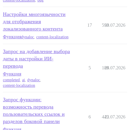
content-localization
,
bug
Настройки многоязычности
для отображения
17
593
30.07.2026
локализованного контента
Функция
dynaloc
,
content-localization
Запрос на добавление выбора
даты в настройки ИИ-
перевода
5
189
28.07.2026
Функция
completed
,
ai
,
dynaloc
,
content-localization
Запрос функции:
возможность перевода
пользовательских ссылок и
6
445
22.07.2026
разделов боковой панели
Функция