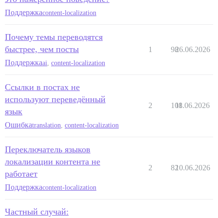
Поддержка
content-localization
Почему темы переводятся
быстрее, чем посты
1
98
26.06.2026
Поддержка
ai
,
content-localization
Ссылки в постах не
используют переведённый
2
108
11.06.2026
язык
Ошибка
translation
,
content-localization
Переключатель языков
локализации контента не
2
82
10.06.2026
работает
Поддержка
content-localization
Частный случай: