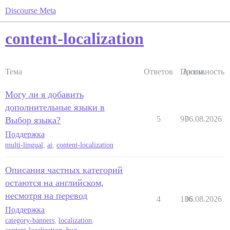
Discourse Meta
content-localization
Тема
Ответов
Просм.
Активность
Могу ли я добавить
дополнительные языки в
5
97
06.08.2026
Выбор языка?
Поддержка
multi-lingual
,
ai
,
content-localization
Описания частных категорий
остаются на английском,
несмотря на перевод
4
136
06.08.2026
Поддержка
category-banners
,
localization
,