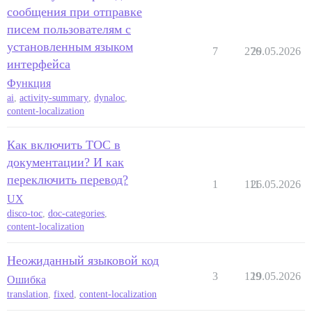
сообщения при отправке
писем пользователям с
установленным языком
7
276
29.05.2026
интерфейса
Функция
ai
,
activity-summary
,
dynaloc
,
content-localization
Как включить TOC в
документации? И как
переключить перевод?
1
111
26.05.2026
UX
disco-toc
,
doc-categories
,
content-localization
Неожиданный языковой код
3
129
19.05.2026
Ошибка
translation
,
fixed
,
content-localization