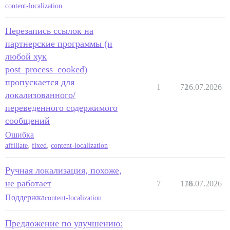
content-localization
Перезапись ссылок на
партнерские программы (и
любой хук
post_process_cooked)
пропускается для
1
72
16.07.2026
локализованного/
переведенного содержимого
сообщений
Ошибка
affiliate
,
fixed
,
content-localization
Ручная локализация, похоже,
не работает
7
178
16.07.2026
Поддержка
content-localization
Предложение по улучшению: